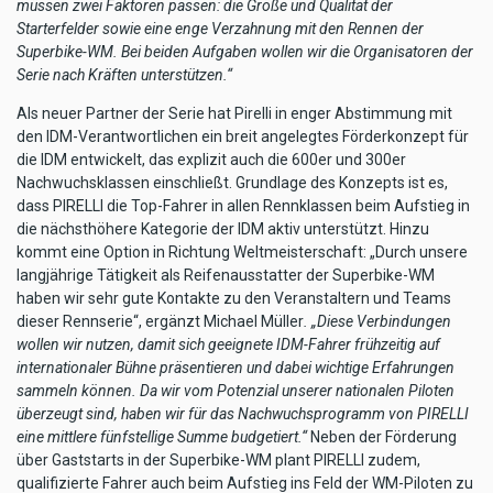
müssen zwei Faktoren passen: die Größe und Qualität der
Starterfelder sowie eine enge Verzahnung mit den Rennen der
Superbike-WM. Bei beiden Aufgaben wollen wir die Organisatoren der
Serie nach Kräften unterstützen.“
Als neuer Partner der Serie hat Pirelli in enger Abstimmung mit
den IDM-Verantwortlichen ein breit angelegtes Förderkonzept für
die IDM entwickelt, das explizit auch die 600er und 300er
Nachwuchsklassen einschließt. Grundlage des Konzepts ist es,
dass PIRELLI die Top-Fahrer in allen Rennklassen beim Aufstieg in
die nächsthöhere Kategorie der IDM aktiv unterstützt. Hinzu
kommt eine Option in Richtung Weltmeisterschaft: „Durch unsere
langjährige Tätigkeit als Reifenausstatter der Superbike-WM
haben wir sehr gute Kontakte zu den Veranstaltern und Teams
dieser Rennserie“, ergänzt Michael Müller
. „Diese Verbindungen
wollen wir nutzen, damit sich geeignete IDM-Fahrer frühzeitig auf
internationaler Bühne präsentieren und dabei wichtige Erfahrungen
sammeln können. Da wir vom Potenzial unserer nationalen Piloten
überzeugt sind, haben wir für das Nachwuchsprogramm von PIRELLI
eine mittlere fünfstellige Summe budgetiert.“
Neben der Förderung
über Gaststarts in der Superbike-WM plant PIRELLI zudem,
qualifizierte Fahrer auch beim Aufstieg ins Feld der WM-Piloten zu