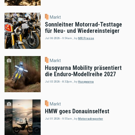
Markt
Sonnleitner Motorrad-Testtage
für Neu- und Wiedereinsteiger
Jul 06 2026 - 9:54am
,
by
MR Presse
Markt
Husqvarna Mobility präsentiert
die Enduro-Modellreihe 2027
Jul 03 2026 - 8:32pm
,
by
Husqvarna
Markt
HMW goes Donauinselfest
Jul 01 2026 - 9:55am
,
by
Motorradreporter