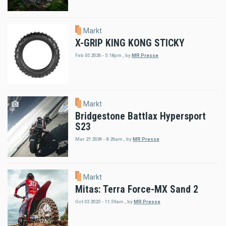
Markt
X-GRIP KING KONG STICKY
Feb 05 2026 - 5:18pm
,
by
MR Presse
Markt
Bridgestone Battlax Hypersport
S23
Mar 21 2024 - 8:26am
,
by
MR Presse
Markt
Mitas: Terra Force-MX Sand 2
Oct 03 2023 - 11:59am
,
by
MR Presse