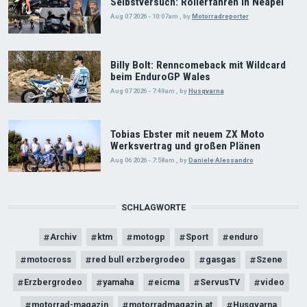
Selbstversuch: Rollerfahren in Neapel
Aug 07 2026 - 10:07am
,
by
Motorradreporter
Billy Bolt: Renncomeback mit Wildcard
beim EnduroGP Wales
Aug 07 2026 - 7:49am
,
by
Husqvarna
Tobias Ebster mit neuem ZX Moto
Werksvertrag und großen Plänen
Aug 06 2026 - 7:58am
,
by
Daniele Alessandro
SCHLAGWORTE
Archiv
ktm
motogp
Sport
enduro
motocross
red bull erzbergrodeo
gasgas
Szene
Erzbergrodeo
yamaha
eicma
ServusTV
video
motorrad-magazin
motorradmagazin.at
Husqvarna