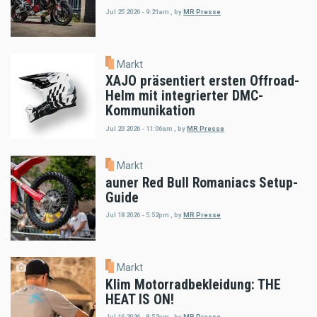
Jul 25 2026 - 9:21am
,
by
MR Presse
Markt
XAJO präsentiert ersten Offroad-
Helm mit integrierter DMC-
Kommunikation
Jul 23 2026 - 11:06am
,
by
MR Presse
Markt
auner Red Bull Romaniacs Setup-
Guide
Jul 18 2026 - 5:52pm
,
by
MR Presse
Markt
Klim Motorradbekleidung: THE
HEAT IS ON!
Jul 16 2026 - 8:52am
,
by
MR Presse