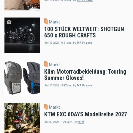
Markt
100 STÜCK WELTWEIT: SHOTGUN
650 x ROUGH CRAFTS
Jul 15 2026 - 8:51am
,
by
MR Presse
Markt
Klim Motorradbekleidung: Touring
Summer Gloves!
Jul 10 2026 - 2:47pm
,
by
MR Presse
Markt
KTM EXC 6DAYS Modellreihe 2027
Jul 09 2026 - 12:52pm
,
by
KTM