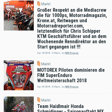
Markt
Großer Respekt an die Mediacrew
die für 1000ps, Motorradmagazin,
Krone.at, Reitwagen und
Motorradreporter.com,
letztendlich für Chris Schipper
KTM Geschäftsführer und an dem
Wochenende Renndirektor an den
Start gegangen ist !!!
Apr 29 2018 - 9:44pm
,
by
MR Presse
Markt
MOTOREX Piloten dominieren die
FIM SuperEnduro
Weltmeisterschaft 2018
Apr 04 2018 - 8:35pm
,
by
MR Presse
Markt
Team Haidlmair Honda
Schmidinger - Saisonauftakt MX