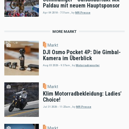
Paldau mit neuem Hauptsponsor
Apr 04 2018 - 7:51am
,
by
MR Presse
MORE MARKT
Markt
DJI Osmo Pocket 4P: Die Gimbal-
Kamera im Überblick
Aug 03 2026 - 9:37am
,
by
Motorradreporter
Markt
Klim Motorradbekleidung: Ladies'
Choice!
Jul 31 2026 - 11:23am
,
by
MR Presse
Markt