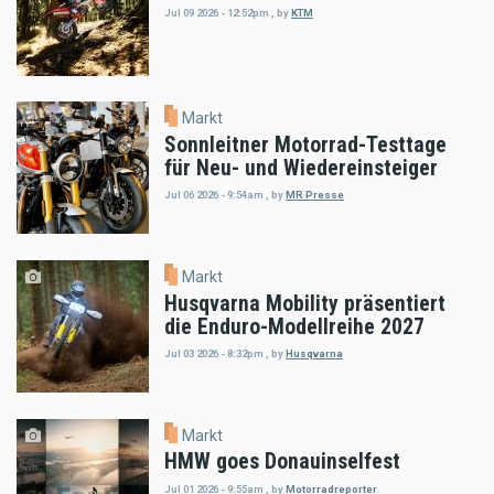
Jul 09 2026 - 12:52pm
,
by
KTM
Markt
Sonnleitner Motorrad-Testtage
für Neu- und Wiedereinsteiger
Jul 06 2026 - 9:54am
,
by
MR Presse
Markt
Husqvarna Mobility präsentiert
die Enduro-Modellreihe 2027
Jul 03 2026 - 8:32pm
,
by
Husqvarna
Markt
HMW goes Donauinselfest
Jul 01 2026 - 9:55am
,
by
Motorradreporter