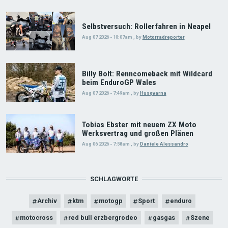
Selbstversuch: Rollerfahren in Neapel
Aug 07 2026 - 10:07am
,
by
Motorradreporter
Billy Bolt: Renncomeback mit Wildcard
beim EnduroGP Wales
Aug 07 2026 - 7:49am
,
by
Husqvarna
Tobias Ebster mit neuem ZX Moto
Werksvertrag und großen Plänen
Aug 06 2026 - 7:58am
,
by
Daniele Alessandro
SCHLAGWORTE
Archiv
ktm
motogp
Sport
enduro
motocross
red bull erzbergrodeo
gasgas
Szene