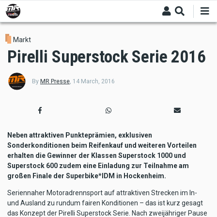
Skip
to
main
content
Markt
Pirelli Superstock Serie 2016
By
MR Presse
,
14 March, 2016
Neben attraktiven Punkteprämien, exklusiven
Sonderkonditionen beim Reifenkauf und weiteren Vorteilen
erhalten die Gewinner der Klassen Superstock 1000 und
Superstock 600 zudem eine Einladung zur Teilnahme am
großen Finale der Superbike*IDM in Hockenheim.
Seriennaher Motoradrennsport auf attraktiven Strecken im In-
und Ausland zu rundum fairen Konditionen – das ist kurz gesagt
das Konzept der Pirelli Superstock Serie. Nach zweijähriger Pause