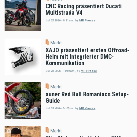
CNC Racing präsentiert Ducati
Multistrada V4
Jul 25 2026 - 9:21am
,
by
MR Presse
Markt
XAJO präsentiert ersten Offroad-
Helm mit integrierter DMC-
Kommunikation
Jul 23 2026 - 11:06am
,
by
MR Presse
Markt
auner Red Bull Romaniacs Setup-
Guide
Jul 18 2026 - 5:52pm
,
by
MR Presse
Markt