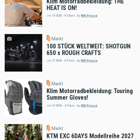
Klim Motorradbekleidung: THE
HEAT IS ON!
Jul 16 2026 - 8:52am
,
by
MR Presse
Markt
100 STÜCK WELTWEIT: SHOTGUN
650 x ROUGH CRAFTS
Jul 15 2026 - 8:51am
,
by
MR Presse
Markt
Klim Motorradbekleidung: Touring
Summer Gloves!
Jul 10 2026 - 2:47pm
,
by
MR Presse
Markt
KTM EXC 6DAYS Modellreihe 2027