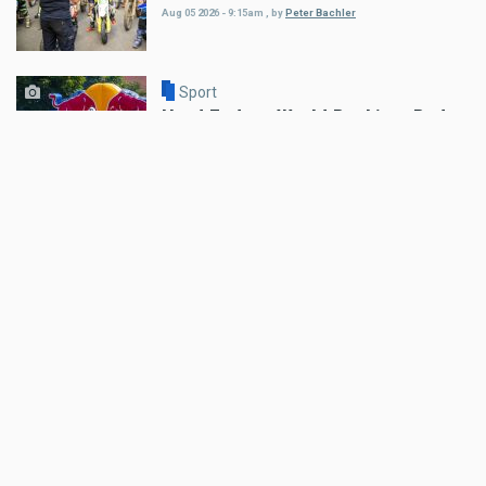
Aug 05 2026 - 9:15am
,
by
Peter Bachler
Sport
Hard Enduro World Ranking: Red
Bull Romaniacs Finisher Thomas
Bruckner
Aug 05 2026 - 8:41am
,
by
Daniele Alessandro
Sport
Hard Enduro World Ranking:
Lorenz Steinkellner mit
Podiumsplatzierung bei Red Bull
Romaniacs
Aug 05 2026 - 8:24am
,
by
Daniele Alessandro
Sport
Pol Espargaro wird Maverick
Vinales beim GP von