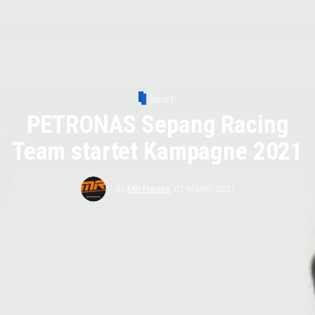
Sport
PETRONAS Sepang Racing
Team startet Kampagne 2021
By
MR Presse
,
01 March, 2021