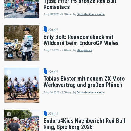
Tjaša Fifer P5 Bronze Red Bull
Romaniacs
Aug 08 2026 - 9:19am
,
by
Daniele Alessandro
Sport
Billy Bolt: Renncomeback mit
Wildcard beim EnduroGP Wales
Aug 07 2026 - 7:49am
,
by
Husqvarna
Sport
Tobias Ebster mit neuem ZX Moto
Werksvertrag und großen Plänen
Aug 06 2026 - 7:58am
,
by
Daniele Alessandro
Sport
Enduro4Kids Nachbericht Red Bull
Ring, Spielberg 2026