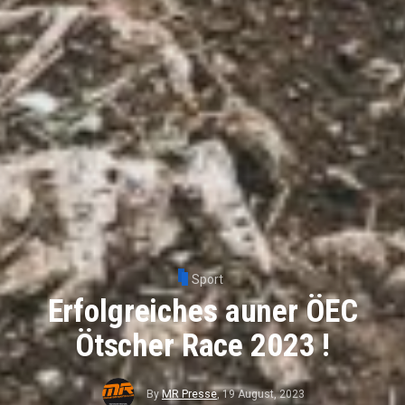
Sport
Erfolgreiches auner ÖEC
Ötscher Race 2023 !
By
MR Presse
,
19 August, 2023