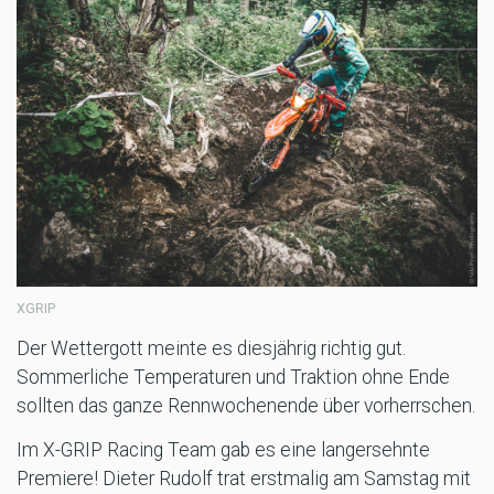
XGRIP
Der Wettergott meinte es diesjährig richtig gut.
Sommerliche Temperaturen und Traktion ohne Ende
sollten das ganze Rennwochenende über vorherrschen.
Im X-GRIP Racing Team gab es eine langersehnte
Premiere! Dieter Rudolf trat erstmalig am Samstag mit