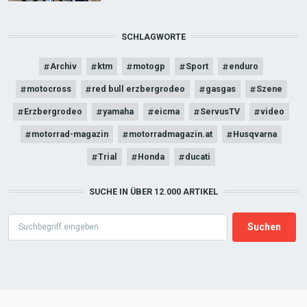
SCHLAGWORTE
Archiv
ktm
motogp
Sport
enduro
motocross
red bull erzbergrodeo
gasgas
Szene
Erzbergrodeo
yamaha
eicma
ServusTV
video
motorrad-magazin
motorradmagazin.at
Husqvarna
Trial
Honda
ducati
SUCHE IN ÜBER 12.000 ARTIKEL
Search