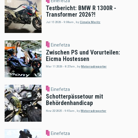
Einefetza
Testbericht: BMW R 1300R -
Transformer 2026?!
Jul 15 2026 - 9:08am
,
by
Cimple Moritz
Einefetza
Zwischen PS und Vorurteilen:
Eicma Hostessen
Mar 11 2026 - 8:27am
,
by
Motorradreporter
Einefetza
Schotterpässetour mit
Behördenhandicap
Nov 22 2025 - 9:45am
,
by
Motorradreporter
Einefetza