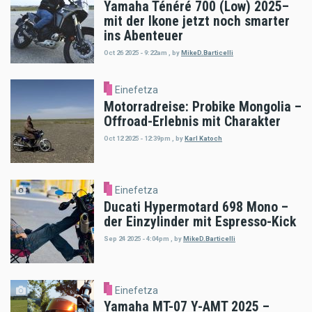
Yamaha Ténéré 700 (Low) 2025–
mit der Ikone jetzt noch smarter
ins Abenteuer
Oct 26 2025 - 9:22am
,
by
MikeD.Barticelli
Einefetza
Motorradreise: Probike Mongolia –
Offroad-Erlebnis mit Charakter
Oct 12 2025 - 12:39pm
,
by
Karl Katoch
Einefetza
Ducati Hypermotard 698 Mono –
der Einzylinder mit Espresso-Kick
Sep 24 2025 - 4:04pm
,
by
MikeD.Barticelli
Einefetza
Yamaha MT-07 Y-AMT 2025 –