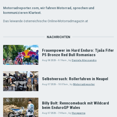
Motorradreporter.com, wir fahren Motorrad, sprechen und
kommunizieren Klartext.
Das leiwande österreichische Online-Motorradmagazin.at
NACHRICHTEN
Frauenpower im Hard Enduro: Tjaša Fifer
P5 Bronze Red Bull Romaniacs
Aug 08 2026 - 9:19am
,
by
Daniele Alessandro
Selbstversuch: Rollerfahren in Neapel
Aug 07 2026 - 10:07am
,
by
Motorradreporter
Billy Bolt: Renncomeback mit Wildcard
beim EnduroGP Wales
Aug 07 2026 - 7:49am
,
by
Husqvarna