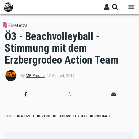
Skip
to
main
content
Einefetza
Ö3 - Beachvolleyball -
Stimmung mit dem
Erzbergrodeo Action Team
By
MR Presse
,
07 August, 2017
TAGS
FREIZEIT
SZENE
BEACHVOLLEYBALL
BRICHARD