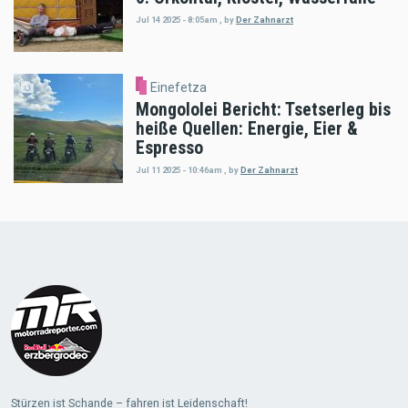
Jul 14 2025 - 8:05am
,
by
Der Zahnarzt
Einefetza
Mongololei Bericht: Tsetserleg bis
heiße Quellen: Energie, Eier &
Espresso
Jul 11 2025 - 10:46am
,
by
Der Zahnarzt
Load
More
Stürzen ist Schande – fahren ist Leidenschaft!