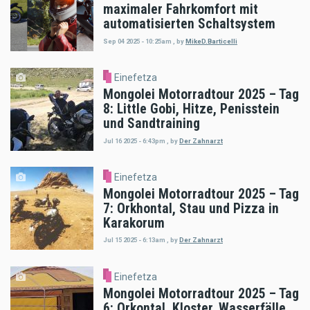
maximaler Fahrkomfort mit
automatisierten Schaltsystem
Sep 04 2025 - 10:25am
,
by
MikeD.Barticelli
Einefetza
Mongolei Motorradtour 2025 – Tag
8: Little Gobi, Hitze, Penisstein
und Sandtraining
Jul 16 2025 - 6:43pm
,
by
Der Zahnarzt
Einefetza
Mongolei Motorradtour 2025 – Tag
7: Orkhontal, Stau und Pizza in
Karakorum
Jul 15 2025 - 6:13am
,
by
Der Zahnarzt
Einefetza
Mongolei Motorradtour 2025 – Tag
6: Orkontal, Kloster, Wasserfälle