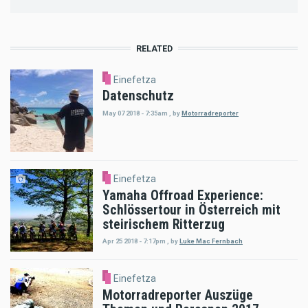
RELATED
Einefetza
Datenschutz
May 07 2018 - 7:35am
,
by
Motorradreporter
Einefetza
Yamaha Offroad Experience:
Schlössertour in Österreich mit
steirischem Ritterzug
Apr 25 2018 - 7:17pm
,
by
Luke Mac Fernbach
Einefetza
Motorradreporter Auszüge