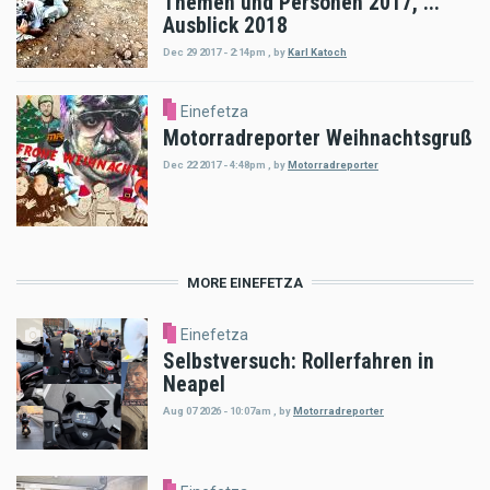
Themen und Personen 2017, ...
Ausblick 2018
Dec 29 2017 - 2:14pm
,
by
Karl Katoch
Einefetza
Motorradreporter Weihnachtsgruß
Dec 22 2017 - 4:48pm
,
by
Motorradreporter
MORE EINEFETZA
Einefetza
Selbstversuch: Rollerfahren in
Neapel
Aug 07 2026 - 10:07am
,
by
Motorradreporter