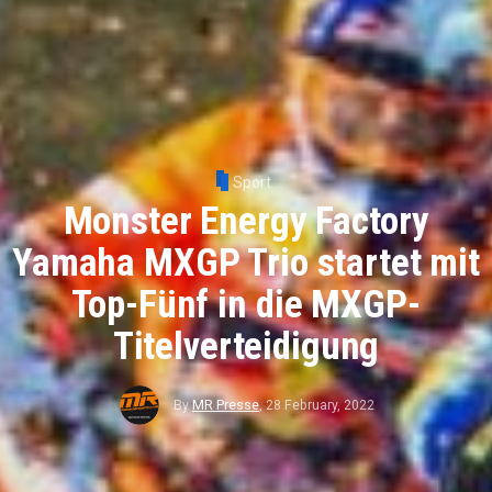
Sport
Monster Energy Factory
Yamaha MXGP Trio startet mit
Top-Fünf in die MXGP-
Titelverteidigung
By
MR Presse
,
28 February, 2022