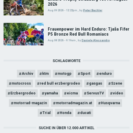
2026
Aug 09 2026 - 12:22pm
,
by
Peter Bachler
Frauenpower im Hard Enduro: Tjaša Fifer
P5 Bronze Red Bull Romaniacs
Aug 08 2026 - 9:19am
,
by
Daniele Alessandro
SCHLAGWORTE
Archiv
ktm
motogp
Sport
enduro
motocross
red bull erzbergrodeo
gasgas
Szene
Erzbergrodeo
yamaha
eicma
ServusTV
video
motorrad-magazin
motorradmagazin.at
Husqvarna
Trial
Honda
ducati
SUCHE IN ÜBER 12.000 ARTIKEL