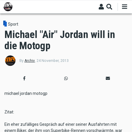
Skip
to
main
content
Sport
Michael "Air" Jordan will in
die Motogp
By
Archiv
,
24 November, 2013
michael jordan motogp
Zitat:
Ein eher zufälliges Gespräch auf einer seiner Ausfahrten mit
einem Biker, der ihm von Superbike-Rennen vorschwärmte, war