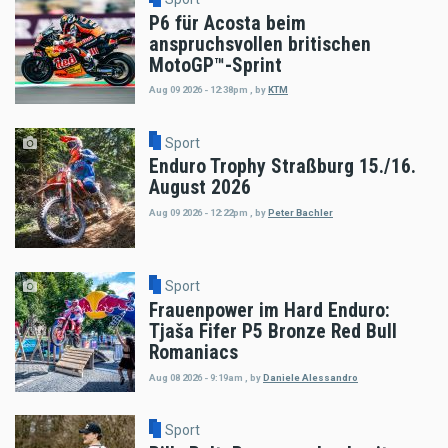
P6 für Acosta beim
anspruchsvollen britischen
MotoGP™-Sprint
Aug 09 2026 - 12:38pm
,
by
KTM
Sport
Enduro Trophy Straßburg 15./16.
August 2026
Aug 09 2026 - 12:22pm
,
by
Peter Bachler
Sport
Frauenpower im Hard Enduro:
Tjaša Fifer P5 Bronze Red Bull
Romaniacs
Aug 08 2026 - 9:19am
,
by
Daniele Alessandro
Sport