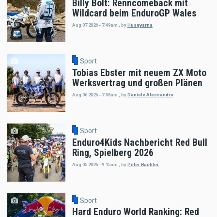
Billy Bolt: Renncomeback mit
Wildcard beim EnduroGP Wales
Aug 07 2026 - 7:49am
,
by
Husqvarna
Sport
Tobias Ebster mit neuem ZX Moto
Werksvertrag und großen Plänen
Aug 06 2026 - 7:58am
,
by
Daniele Alessandro
Sport
Enduro4Kids Nachbericht Red Bull
Ring, Spielberg 2026
Aug 05 2026 - 9:15am
,
by
Peter Bachler
Sport
Hard Enduro World Ranking: Red