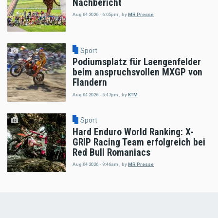
Nachbericht
Aug 04 2026 - 6:05pm
,
by
MR Presse
Sport
Podiumsplatz für Laengenfelder
beim anspruchsvollen MXGP von
Flandern
Aug 04 2026 - 5:47pm
,
by
KTM
Sport
Hard Enduro World Ranking: X-
GRIP Racing Team erfolgreich bei
Red Bull Romaniacs
Aug 04 2026 - 9:46am
,
by
MR Presse
Load