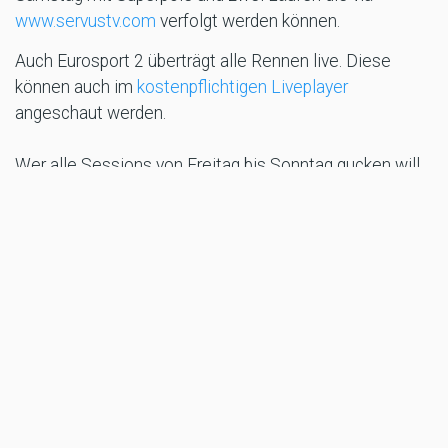
www.servustv.com
verfolgt werden können.
Auch Eurosport 2 überträgt alle Rennen live. Diese
können auch im
kostenpflichtigen Liveplayer
angeschaut werden.
Wer alle Sessions von Freitag bis Sonntag gucken will,
der kann sich einen Videopass auf der
Website der
WorldSBK
um 69,90 Euro zulegen.
Links:
Website Maximilian Kofler
Website CM Racing
Website World Supersport Championship
Text: Peter Maurer