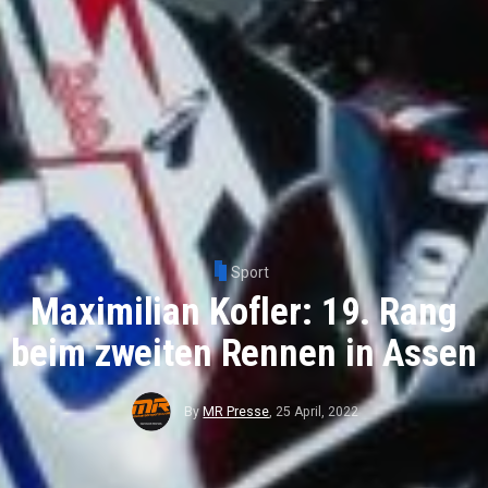
Sport
Maximilian Kofler: 19. Rang
beim zweiten Rennen in Assen
By
MR Presse
,
25 April, 2022