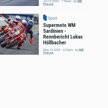
Jul 14 2025 - 7:56am
,
by
MR
Presse
Sport
Supermoto WM
Sardinien -
Rennbericht Lukas
Höllbacher
May 15 2025 - 5:52pm
,
by
MR
Presse