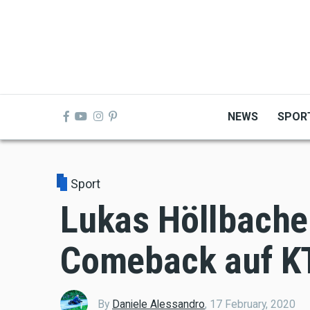
Skip
to
main
content
NEWS
SPOR
Sport
Lukas Höllbache
Comeback auf 
By
Daniele Alessandro
,
17 February, 2020