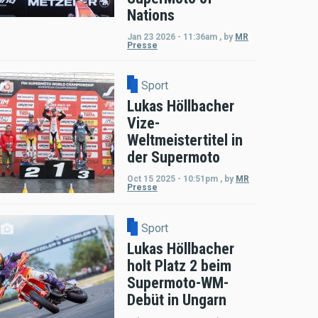
Nations
Jan 23 2026 - 11:36am
,
by
MR
Presse
Sport
Lukas Höllbacher
Vize-
Weltmeistertitel in
der Supermoto
Oct 15 2025 - 10:51pm
,
by
MR
Presse
Sport
Lukas Höllbacher
holt Platz 2 beim
Supermoto-WM-
Debüt in Ungarn