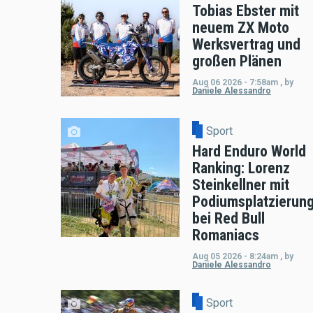
Tobias Ebster mit
neuem ZX Moto
Werksvertrag und
großen Plänen
Aug 06 2026 - 7:58am
,
by
Daniele Alessandro
Sport
Hard Enduro World
Ranking: Lorenz
Steinkellner mit
Podiumsplatzierun
bei Red Bull
Romaniacs
Aug 05 2026 - 8:24am
,
by
Daniele Alessandro
Sport