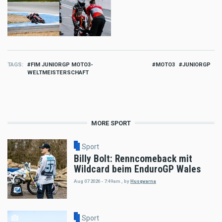
TAGS
FIM JUNIORGP MOTO3-
MOTO3
JUNIORGP
WELTMEISTERSCHAFT
MORE SPORT
Sport
Billy Bolt: Renncomeback mit
Wildcard beim EnduroGP Wales
Aug 07 2026 - 7:49am
,
by
Husqvarna
Sport