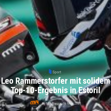
Sport
Leo Rammerstorfer mit solidem
Top-10-Ergebnis in Estoril
By
MR Presse
,
06 May, 2025