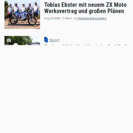
Tobias Ebster mit neuem ZX Moto
Werksvertrag und großen Plänen
Aug 06 2026 - 7:58am
,
by
Daniele Alessandro
Sport
Enduro4Kids Nachbericht Red Bull
Ring, Spielberg 2026
Aug 05 2026 - 9:15am
,
by
Peter Bachler
Sport
Hard Enduro World Ranking: Red
Bull Romaniacs Finisher Thomas
Bruckner
Aug 05 2026 - 8:41am
,
by
Daniele Alessandro
Sport
Hard Enduro World Ranking: