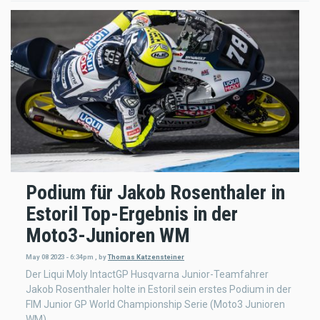
Podium für Jakob Rosenthaler in
Estoril Top-Ergebnis in der
Moto3-Junioren WM
May 08 2023 - 6:34pm
,
by
Thomas Katzensteiner
Der Liqui Moly IntactGP Husqvarna Junior-Teamfahrer
Jakob Rosenthaler holte in Estoril sein erstes Podium in der
FIM Junior GP World Championship Serie (Moto3 Junioren
WM).