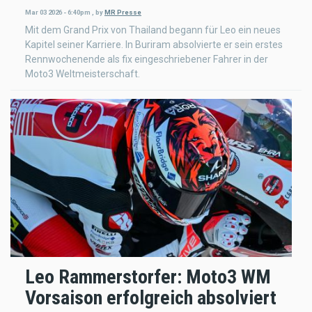
Mar 03 2026 - 6:40pm
,
by
MR Presse
Mit dem Grand Prix von Thailand begann für Leo ein neues
Kapitel seiner Karriere. In Buriram absolvierte er sein erstes
Rennwochenende als fix eingeschriebener Fahrer in der
Moto3 Weltmeisterschaft.
Leo Rammerstorfer: Moto3 WM
Vorsaison erfolgreich absolviert