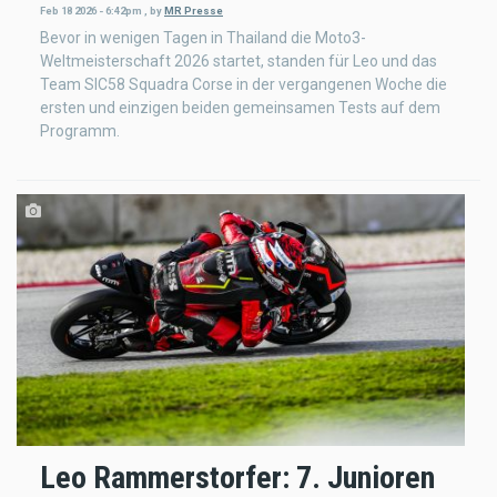
Feb 18 2026 - 6:42pm
,
by
MR Presse
Bevor in wenigen Tagen in Thailand die Moto3-
Weltmeisterschaft 2026 startet, standen für Leo und das
Team SIC58 Squadra Corse in der vergangenen Woche die
ersten und einzigen beiden gemeinsamen Tests auf dem
Programm.
Leo Rammerstorfer: 7. Junioren