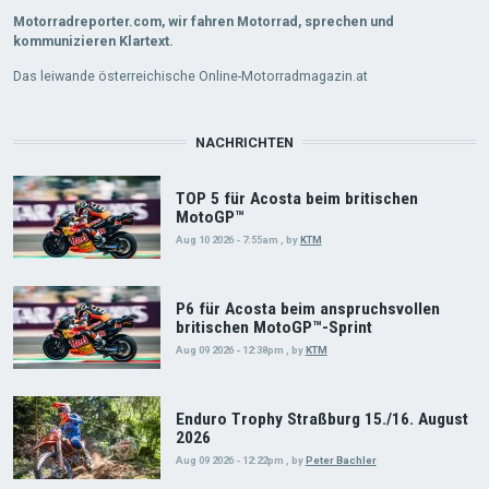
Motorradreporter.com, wir fahren Motorrad, sprechen und
kommunizieren Klartext.
Das leiwande österreichische Online-Motorradmagazin.at
NACHRICHTEN
TOP 5 für Acosta beim britischen
MotoGP™
Aug 10 2026 - 7:55am
,
by
KTM
P6 für Acosta beim anspruchsvollen
britischen MotoGP™-Sprint
Aug 09 2026 - 12:38pm
,
by
KTM
Enduro Trophy Straßburg 15./16. August
2026
Aug 09 2026 - 12:22pm
,
by
Peter Bachler