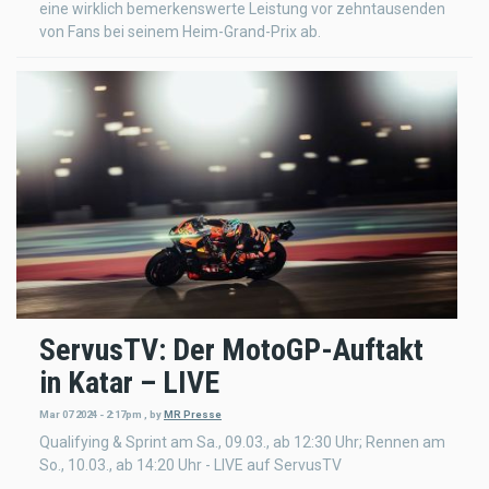
eine wirklich bemerkenswerte Leistung vor zehntausenden
von Fans bei seinem Heim-Grand-Prix ab.
ServusTV: Der MotoGP-Auftakt
in Katar – LIVE
Mar 07 2024 - 2:17pm
,
by
MR Presse
Qualifying & Sprint am Sa., 09.03., ab 12:30 Uhr; Rennen am
So., 10.03., ab 14:20 Uhr - LIVE auf ServusTV