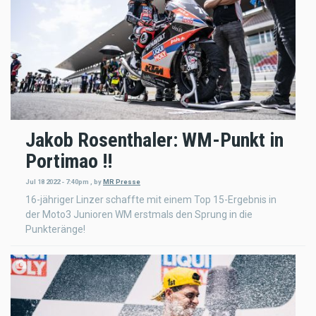
Jakob Rosenthaler: WM-Punkt in
Portimao !!
Jul 18 2022 - 7:40pm
,
by
MR Presse
16-jähriger Linzer schaffte mit einem Top 15-Ergebnis in
der Moto3 Junioren WM erstmals den Sprung in die
Punkteränge!