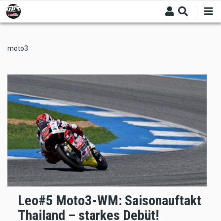
Skip
to
main
content
moto3
Leo#5 Moto3-WM: Saisonauftakt
Thailand – starkes Debüt!