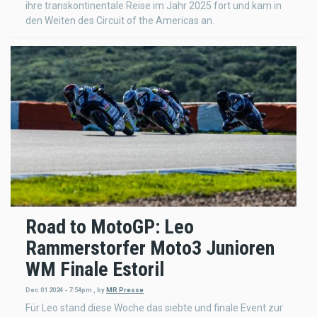
ihre transkontinentale Reise im Jahr 2025 fort und kam in
den Weiten des Circuit of the Americas an.
Road to MotoGP: Leo
Rammerstorfer Moto3 Junioren
WM Finale Estoril
Dec 01 2024 - 7:54pm
,
by
MR Presse
Für Leo stand diese Woche das siebte und finale Event zur