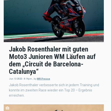
Jakob Rosenthaler mit guten
Moto3 Junioren WM Läufen auf
dem „Circuit de Barcelona-
Catalunya“
Jun 13 2022 - 8:14pm
,
by
MR Presse
Jakob Rosenthaler verbesserte sich in jedem Training und
konnte im zweiten Race wieder ein Top 20 – Ergebnis
erreichen.