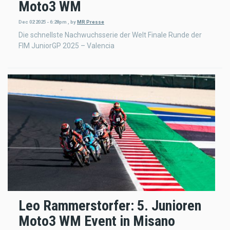
Moto3 WM
Dec 02 2025 - 6:28pm
,
by
MR Presse
Die schnellste Nachwuchsserie der Welt Finale Runde der
FIM JuniorGP 2025 – Valencia
Leo Rammerstorfer: 5. Junioren
Moto3 WM Event in Misano