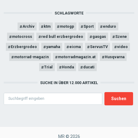
SCHLAGWORTE
Archiv
ktm
motogp
Sport
enduro
motocross
red bull erzbergrodeo
gasgas
Szene
Erzbergrodeo
yamaha
eicma
ServusTV
video
motorrad-magazin
motorradmagazin.at
Husqvarna
Trial
Honda
ducati
SUCHE IN ÜBER 12.000 ARTIKEL
Search
MR © 2026