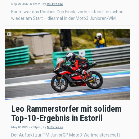
Sep 26 2025 - 6:12pm
,
by
MR Presse
Kaum war das Rookies Cup Finale vorbei, stand Leo schon
wieder am Start – diesmal in der Moto3 Junioren-WM.
Leo Rammerstorfer mit solidem
Top-10-Ergebnis in Estoril
May 06 2025 - 7:31pm
,
by
MR Presse
Der Auftakt zur FIM JuniorGP Moto3-Weltmeisterschaft