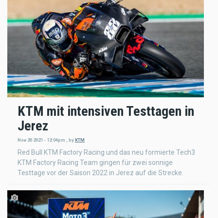
KTM mit intensiven Testtagen in
Jerez
Nov 20 2021 - 12:04pm
,
by
KTM
Red Bull KTM Factory Racing und das neu formierte Tech3
KTM Factory Racing Team gingen für zwei sonnige
Testtage vor der Saison 2022 in Jerez auf die Strecke.