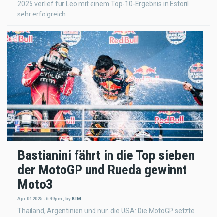
2025 verlief für Leo mit einem Top-10-Ergebnis in Estoril
sehr erfolgreich.
Bastianini fährt in die Top sieben
der MotoGP und Rueda gewinnt
Moto3
Apr 01 2025 - 6:49pm
,
by
KTM
Thailand, Argentinien und nun die USA: Die MotoGP setzte