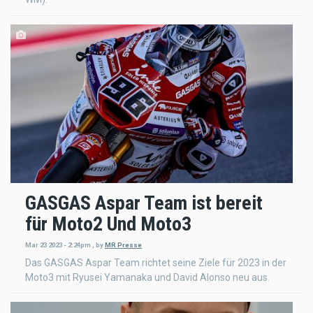
GASGAS Aspar Team ist bereit
für Moto2 Und Moto3
Mar 23 2023 - 2:24pm
,
by
MR Presse
Das GASGAS Aspar Team richtet seine Ziele für 2023 in der
Moto3 mit Ryusei Yamanaka und David Alonso neu aus.