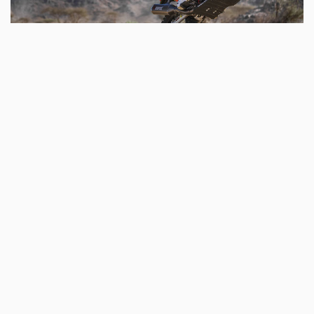
Kevin Benavides - Red Bull KTM Factory Racing - 2022 Dakar Rally
Kevin Benavides:
"Der Shakedown war wirklich gut. Ich
habe lange darauf gewartet, denn nach all der Arbeit, die
wir an dem neuen Motorrad geleistet haben, ist es
wirklich wichtig, es in dem Terrain zu testen, das wir
vorfinden werden. Ich habe den Shakedown genossen,
und das Motorrad fühlt sich wirklich gut an - ich hatte
sofort eine gute Verbindung mit dem Motorrad und
konnte viele Dinge testen. Das Motorrad ist definitiv auf
dem Punkt, mit der Aufhängung, dem Motor und allem
anderen. Jetzt ist es an der Zeit, alles vorzubereiten, sich
auf das Rennen zu konzentrieren und die Show zu