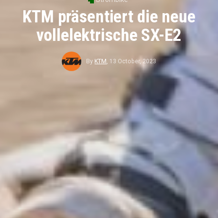
KTM präsentiert die neue
vollelektrische SX-E2
By
KTM
,
13 October, 2023