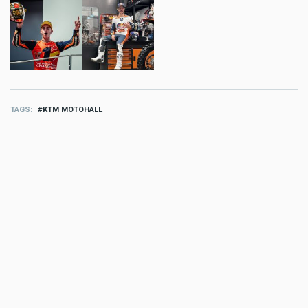
TAGS
KTM MOTOHALL
MORE FREIZEIT
Freizeit
Google Maps wird schlauer:
Gemini revolutioniert die
Navigation
Jul 24 2026 - 5:24pm
,
by
Motorradreporter