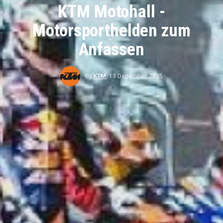
KTM Motohall -
Motorsporthelden zum
Anfassen
By
KTM
,
13 December, 2025