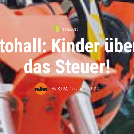
Freizeit
ohall: Kinder üb
das Steuer!
By
KTM
,
15 June, 2024