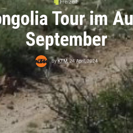
Freizeit
ongolia Tour im A
September
By
KTM
,
24 April, 2024