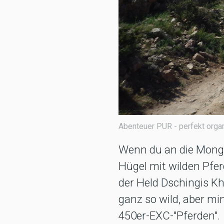
Abenteuer PUR - perfekt organ
Wenn du an die Mongole
Hügel mit wilden Pfe
der Held Dschingis Kh
ganz so wild, aber mi
450er-EXC-"Pferden".