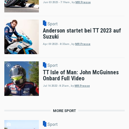
Jun 03 2023 - 7:19am
,
by
MR Presse
Sport
Anderson startet bei TT 2023 auf
Suzuki
Apr 09 2023 - 8:33am
,
by
MR Presse
Sport
TT Isle of Man: John McGuinnes
Onbard Full Video
Jul 16 2022 - 8:21am
,
by
MR Presse
MORE SPORT
Sport