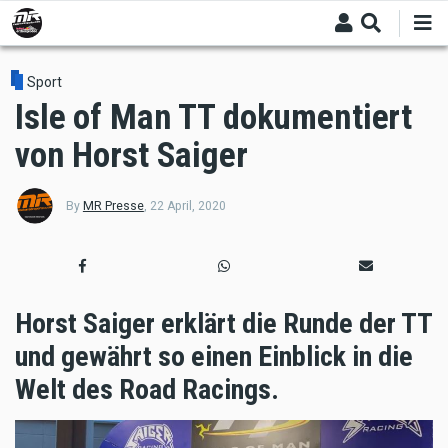
Skip
to
main
content
Sport
Isle of Man TT dokumentiert
von Horst Saiger
By
MR Presse
,
22 April, 2020
Horst Saiger erklärt die Runde der TT
und gewährt so einen Einblick in die
Welt des Road Racings.