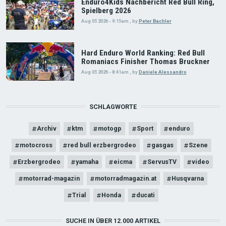
Enduro4Kids Nachbericht Red Bull Ring,
Spielberg 2026
Aug 05 2026 - 9:15am
,
by
Peter Bachler
Hard Enduro World Ranking: Red Bull
Romaniacs Finisher Thomas Bruckner
Aug 05 2026 - 8:41am
,
by
Daniele Alessandro
SCHLAGWORTE
Archiv
ktm
motogp
Sport
enduro
motocross
red bull erzbergrodeo
gasgas
Szene
Erzbergrodeo
yamaha
eicma
ServusTV
video
motorrad-magazin
motorradmagazin.at
Husqvarna
Trial
Honda
ducati
SUCHE IN ÜBER 12.000 ARTIKEL