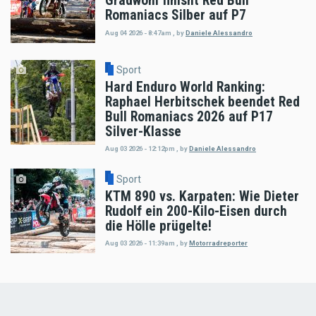
Gradwohl finisht Red Bull
Romaniacs Silber auf P7
Aug 04 2026 - 8:47am
,
by
Daniele Alessandro
Sport
Hard Enduro World Ranking:
Raphael Herbitschek beendet Red
Bull Romaniacs 2026 auf P17
Silver-Klasse
Aug 03 2026 - 12:12pm
,
by
Daniele Alessandro
Sport
KTM 890 vs. Karpaten: Wie Dieter
Rudolf ein 200-Kilo-Eisen durch
die Hölle prügelte!
Aug 03 2026 - 11:39am
,
by
Motorradreporter
Load