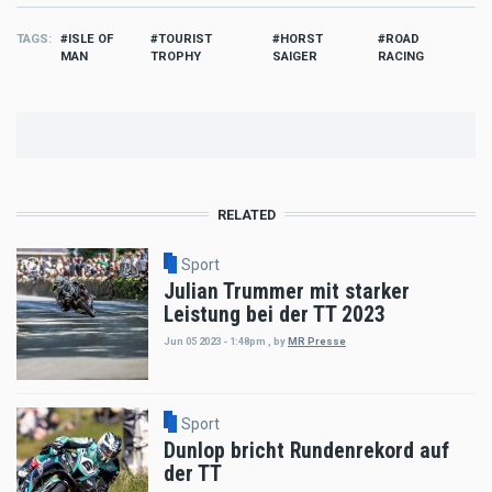
TAGS
ISLE OF
TOURIST
HORST
ROAD
MAN
TROPHY
SAIGER
RACING
RELATED
Sport
Julian Trummer mit starker
Leistung bei der TT 2023
Jun 05 2023 - 1:48pm
,
by
MR Presse
Sport
Dunlop bricht Rundenrekord auf
der TT