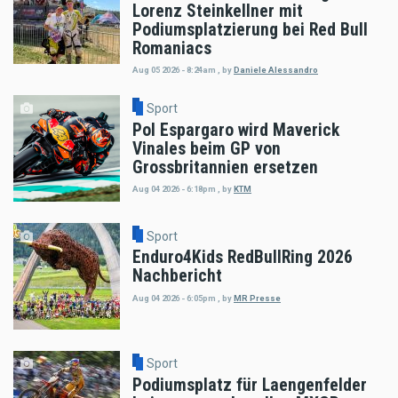
Lorenz Steinkellner mit
Podiumsplatzierung bei Red Bull
Romaniacs
Aug 05 2026 - 8:24am
,
by
Daniele Alessandro
Sport
Pol Espargaro wird Maverick
Vinales beim GP von
Grossbritannien ersetzen
Aug 04 2026 - 6:18pm
,
by
KTM
Sport
Enduro4Kids RedBullRing 2026
Nachbericht
Aug 04 2026 - 6:05pm
,
by
MR Presse
Sport
Podiumsplatz für Laengenfelder