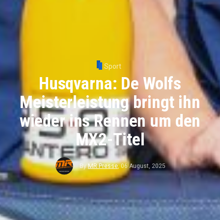
Sport
Husqvarna: De Wolfs
Meisterleistung bringt ihn
wieder ins Rennen um den
MX2-Titel
By
MR Presse
,
06 August, 2025