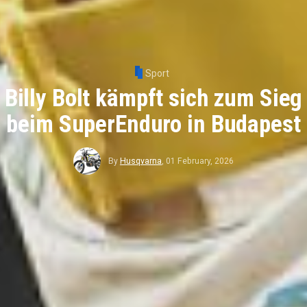
Sport
Billy Bolt kämpft sich zum Sieg
beim SuperEnduro in Budapest
By
Husqvarna
,
01 February, 2026