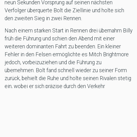
neun Sekunden Vorsprung auf seinen nächsten
Verfolger überquerte Bolt die Ziellinie und holte sich
den zweiten Sieg in zwei Rennen.
Nach einem starken Start in Rennen drei übernahm Billy
früh die Führung und schien den Abend mit einer
weiteren dominanten Fahrt zu beenden. Ein kleiner
Fehler in den Felsen ermöglichte es Mitch Brightmore
jedoch, vorbeizuziehen und die Führung zu
übernehmen. Bolt fand schnell wieder zu seiner Form
zurück, behielt die Ruhe und holte seinen Rivalen stetig
ein, wobei er sich präzise durch den Verkehr
manövrierte, bevor er mit einem entscheidenden
Überholmanöver die Führung zurückeroberte. Von da an
blieb der amtierende Champion konzentriert und
sicherte sich seinen dritten Sieg des Abends.
Mit dem Sieg in der SuperPole und allen drei Finals