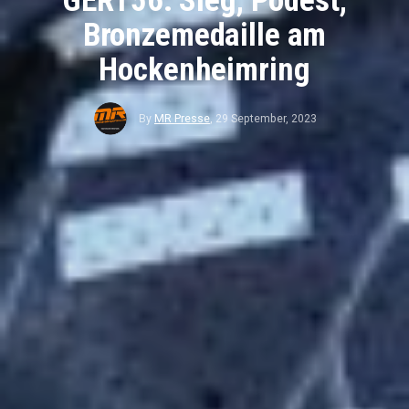
GERT56: Sieg, Podest,
Bronzemedaille am
Hockenheimring
By
MR Presse
,
29 September, 2023