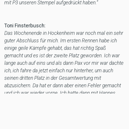
mit P3 unseren Stempel aufgedrückt haben.“
Toni Finsterbusch:
Das Wochenende in Hockenheim war noch mal ein sehr
guter Abschluss für mich. Im ersten Rennen habe ich
einige geile Kämpfe gehabt, das hat richtig Spaß
gemacht und es ist der zweite Platz geworden. Ich war
lange auch auf eins und als dann Pax vor mir war dachte
ich, ich fahre da jetzt einfach nur hinterher, um auch
seinen dritten Platz in der Gesamtwertung mit
abzusichern. Da hat er dann aber einen Fehler gemacht
und ich war wieder vorne. Ich hatte dann mit Hannes
Soomer und mit Ilya [Mikhalchik] noch einen ganz guten
Kampf bis zum Schluss. Da war ich wirklich happy. Der
zweite Lauf lief dann auch ganz gut, ich bin gut vor
gekommen und war wieder auf Platz zwei. Dann habe