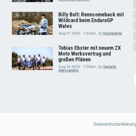
Billy Bolt: Renncomeback mit
Wildcard beim EnduroGP
Wales
Aug 07 2026 - 7:49am
,
by
Husqvarna
Tobias Ebster mit neuem ZX
Moto Werksvertrag und
großen Plänen
Aug 06 2026 - 7:58am
,
by
Daniele
Alessandro
S
FOOTER
Datenschutzerklärun