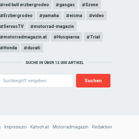
red bull erzbergrodeo
gasgas
Szene
Erzbergrodeo
yamaha
eicma
video
ServusTV
motorrad-magazin
motorradmagazin.at
Husqvarna
Trial
Honda
ducati
SUCHE IN ÜBER 12.000 ARTIKEL
earch
g
Impressum
Katoch.at
Motorradmagazin
Redaktion