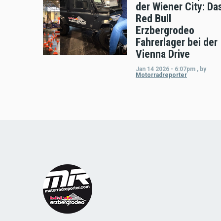
der Wiener City: Da
Red Bull
Erzbergrodeo
Fahrerlager bei der
Vienna Drive
Jan 14 2026 - 6:07pm
,
by
Motorradreporter
Load
More