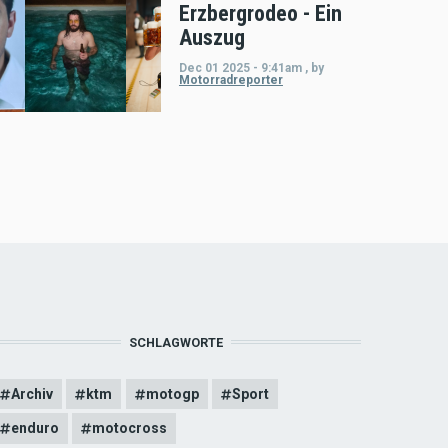
Erzbergrodeo - Ein
Auszug
Dec 01 2025 - 9:41am
,
by
Motorradreporter
SCHLAGWORTE
Archiv
ktm
motogp
Sport
enduro
motocross