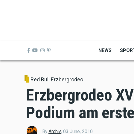
Skip
to
main
content
NEWS
SPOR
Red Bull Erzbergrodeo
Erzbergrodeo XV
Podium am erste
By
Archiv
,
03 June, 2010