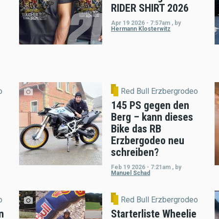
RIDER SHIRT 2026
Apr 19 2026 - 7:57am
,
by
Hermann Klosterwitz
o
Red Bull Erzbergrodeo
145 PS gegen den
Berg – kann dieses
Bike das RB
Erzbergodeo neu
schreiben?
Feb 19 2026 - 7:21am
,
by
Manuel Schad
o
Red Bull Erzbergrodeo
n
Starterliste Wheelie