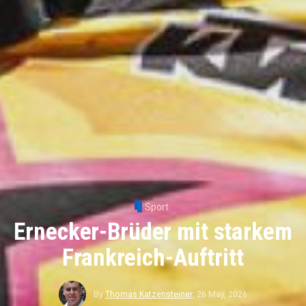
Sport
Ernecker-Brüder mit starkem
Frankreich-Auftritt
By
Thomas Katzensteiner
,
26 May, 2026