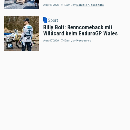
Aug 08 2026 - 9:19am
,
by
Daniele Alessandro
Sport
Billy Bolt: Renncomeback mit
Wildcard beim EnduroGP Wales
Aug 07 2026 - 7:49am
,
by
Husqvarna
Sport
Tobias Ebster mit neuem ZX Moto
Werksvertrag und großen Plänen
Aug 06 2026 - 7:58am
,
by
Daniele Alessandro
Sport
Enduro4Kids Nachbericht Red Bull
Ring, Spielberg 2026
Aug 05 2026 - 9:15am
,
by
Peter Bachler