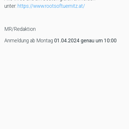
unter:
https://www.rootsoftuernitz.at/
MR/Redaktion
Anmeldung ab Montag
01.04.2024 genau um 10:00
Uhr offen!
TAGS
ENDUROÖM
ROOTS
CROSSCOUNTRY
ENDURO
MOTORRADRE
OF
TÜRNITZ
MORE SPORT
Sport
TOP 5 für Acosta beim britischen