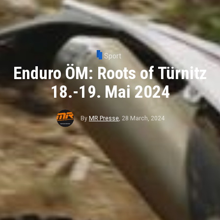
Sport
Enduro ÖM: Roots of Türnitz
18.-19. Mai 2024
By
MR Presse
,
28 March, 2024