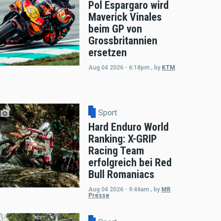
Pol Espargaro wird
Maverick Vinales
beim GP von
Grossbritannien
ersetzen
Aug 04 2026 - 6:18pm
,
by
KTM
Sport
Hard Enduro World
Ranking: X-GRIP
Racing Team
erfolgreich bei Red
Bull Romaniacs
Aug 04 2026 - 9:46am
,
by
MR
Presse