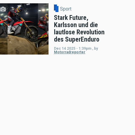
Sport
Stark Future,
Karlsson und die
lautlose Revolution
des SuperEnduro
Dec 14 2025 - 1:39pm
,
by
Motorradreporter