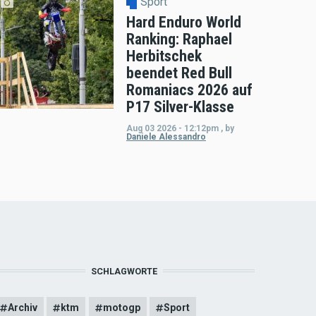
Sport
Hard Enduro World
Ranking: Raphael
Herbitschek
beendet Red Bull
Romaniacs 2026 auf
P17 Silver-Klasse
Aug 03 2026 - 12:12pm
,
by
Daniele Alessandro
SCHLAGWORTE
Archiv
ktm
motogp
Sport