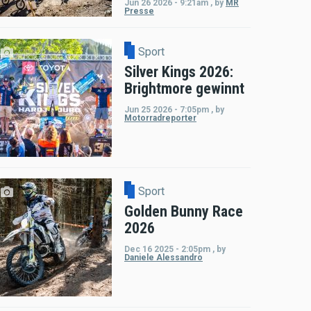
Jun 26 2026 - 9:21am
,
by
MR
Presse
Sport
Silver Kings 2026:
Brightmore gewinnt
Jun 25 2026 - 7:05pm
,
by
Motorradreporter
Sport
Golden Bunny Race
2026
Dec 16 2025 - 2:05pm
,
by
Daniele Alessandro