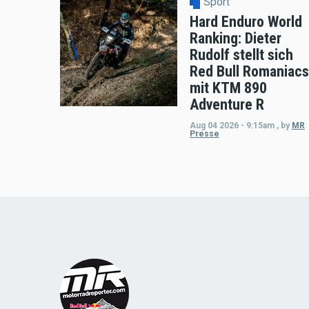
Sport
Hard Enduro World
Ranking: Dieter
Rudolf stellt sich
Red Bull Romaniacs
mit KTM 890
Adventure R
Aug 04 2026 - 9:15am
,
by
MR
Presse
Load
More