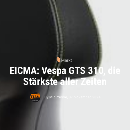
Markt
EICMA: Vespa GTS 310, die
Stärkste aller Zeiten
By
MR Presse
,
07 November, 2024