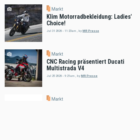
Markt
Klim Motorradbekleidung: Ladies'
Choice!
Jul 31 2026 - 11:23am
,
by
MR Presse
Markt
CNC Racing präsentiert Ducati
Multistrada V4
Jul 25 2026 - 9:21am
,
by
MR Presse
Markt
XAJO präsentiert ersten Offroad-
Helm mit integrierter DMC-
Kommunikation
Jul 23 2026 - 11:06am
,
by
MR Presse