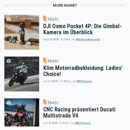
MORE MARKT
Markt
DJI Osmo Pocket 4P: Die Gimbal-
Kamera im Überblick
Aug 03 2026 - 9:37am
,
by
Motorradreporter
Markt
Klim Motorradbekleidung: Ladies'
Choice!
Jul 31 2026 - 11:23am
,
by
MR Presse
Markt
CNC Racing präsentiert Ducati
Multistrada V4
Jul 25 2026 - 9:21am
,
by
MR Presse