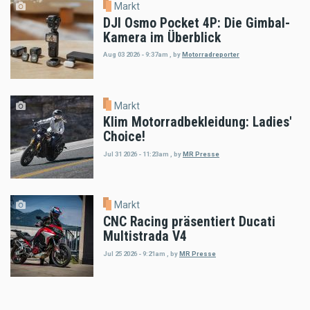
Markt
DJI Osmo Pocket 4P: Die Gimbal-
Kamera im Überblick
Aug 03 2026 - 9:37am
,
by
Motorradreporter
Markt
Klim Motorradbekleidung: Ladies'
Choice!
Jul 31 2026 - 11:23am
,
by
MR Presse
Markt
CNC Racing präsentiert Ducati
Multistrada V4
Jul 25 2026 - 9:21am
,
by
MR Presse
Markt