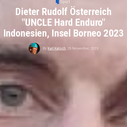
Sport
Dieter Rudolf Österreich
"UNCLE Hard Enduro"
Indonesien, Insel Borneo 2023
By
Karl Katoch
,
25 November, 2023