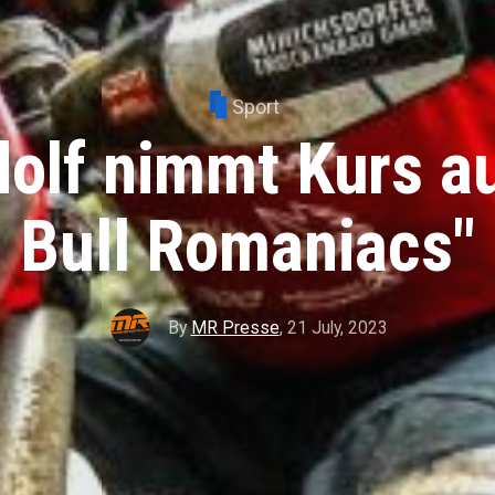
Sport
dolf nimmt Kurs au
Bull Romaniacs"
By
MR Presse
,
21 July, 2023