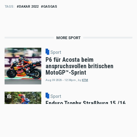
TAGS
DAKAR 2022
GASGAS
MORE SPORT
Sport
P6 für Acosta beim
anspruchsvollen britischen
MotoGP™-Sprint
Aug 09 2026 - 12:38pm
,
by
KTM
Sport
Enduro Trophy Straßburg 15./16.
August 2026
Aug 09 2026 - 12:22pm
,
by
Peter Bachler