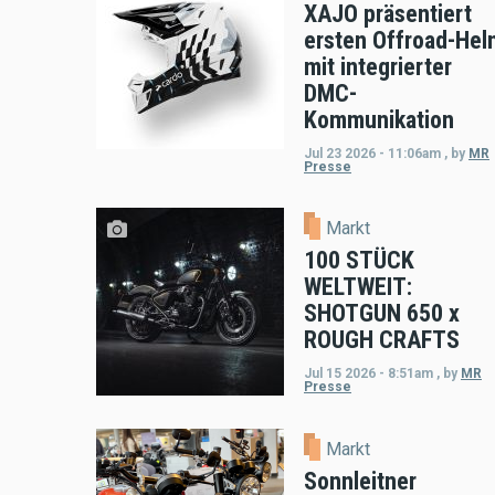
XAJO präsentiert
ersten Offroad-Hel
mit integrierter
DMC-
Kommunikation
Jul 23 2026 - 11:06am
,
by
MR
Presse
Markt
100 STÜCK
WELTWEIT:
SHOTGUN 650 x
ROUGH CRAFTS
Jul 15 2026 - 8:51am
,
by
MR
Presse
Markt
Sonnleitner