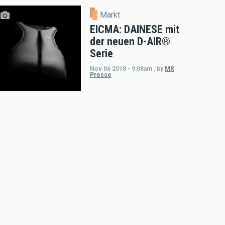
Markt
EICMA: DAINESE mit
der neuen D-AIR®
Serie
Nov 06 2018 - 9:08am
,
by
MR
Presse