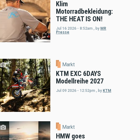
Klim
Motorradbekleidung:
THE HEAT IS ON!
Jul 16 2026 - 8:52am
,
by
MR
Presse
Markt
KTM EXC 6DAYS
Modellreihe 2027
Jul 09 2026 - 12:52pm
,
by
KTM
Markt
HMW goes