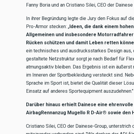
Fanny Boria und an Cristiano Silei, CEO der Dainese
In ihrer Begründung legte die Jury den Fokus auf di
Pro-Armor stecken: „
Ideen, die dank einem hohe
Allgemeinen und insbesondere Motorradfahrern
Rücken schützen und damit Leben retten könne
ein technisches und ausdrucksstarkes Design aus, da
gestaltete Netzstruktur sorgt je nach Bedarf für Flex
atmungsaktiv bleiben. Das Ergebnis ist ein äußerst r
im Inneren der Sportbekleidung versteckt sind. Nebe
Sprache im Sport ist, bietet die Qualität dieser Lös
Einsatz auf anderes Sportequipment auszudehnen."
Darüber hinaus erhielt Dainese eine ehrenvolle
AirbagRennanzug Mugello R D-Air® sowie den H
Cristiano Silei, CEO der Dainese-Group, unterstrich