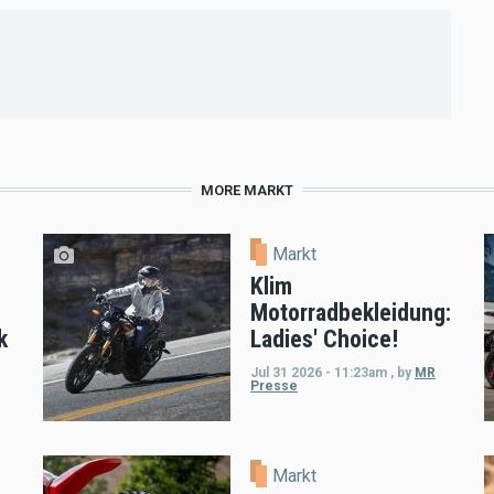
MORE MARKT
Markt
Klim
Motorradbekleidung:
k
Ladies' Choice!
Jul 31 2026 - 11:23am
,
by
MR
Presse
Markt