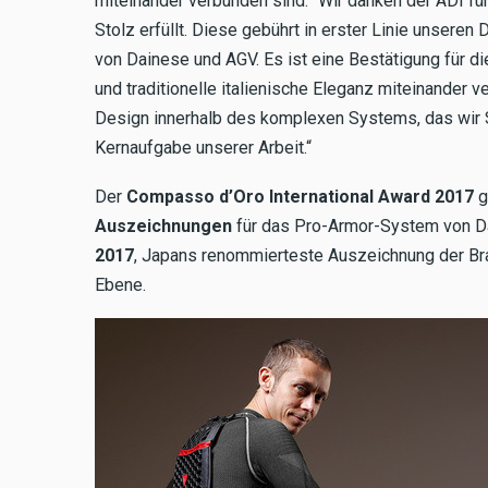
miteinander verbunden sind: "Wir danken der ADI f
Stolz erfüllt. Diese gebührt in erster Linie unser
von Dainese und AGV. Es ist eine Bestätigung für di
und traditionelle italienische Eleganz miteinander v
Design innerhalb des komplexen Systems, das wir S
Kernaufgabe unserer Arbeit.“
Der
Compasso d’Oro International Award 2017
g
Auszeichnungen
für das Pro-Armor-System von Da
2017
, Japans renommierteste Auszeichnung der Bran
Ebene.