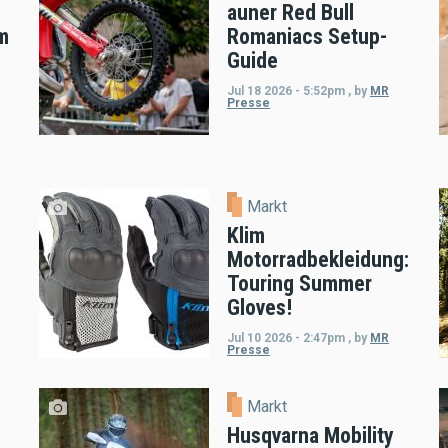
auner Red Bull
m
Romaniacs Setup-
Guide
Jul 18 2026 - 5:52pm
,
by
MR
Presse
Markt
Klim
Motorradbekleidung:
Touring Summer
Gloves!
Jul 10 2026 - 2:47pm
,
by
MR
Presse
Markt
Husqvarna Mobility