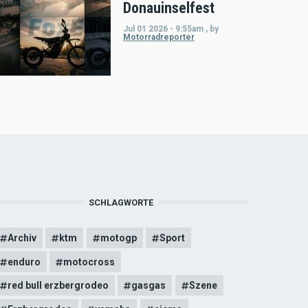
Donauinselfest
Jul 01 2026 - 9:55am
,
by
Motorradreporter
SCHLAGWORTE
Archiv
ktm
motogp
Sport
enduro
motocross
red bull erzbergrodeo
gasgas
Szene