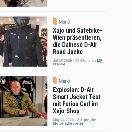
Markt
Xajo und Safebike-
Wien präsentieren,
die Dainese D-Air
Road Jacke
Jul 29 2020 - 12:03pm
,
by
MR
Presse
Markt
Explosion: D-Air
Smart Jacket Test
mit Furios Carl im
Xajo-Shop
May 24 2020 - 2:21pm
,
by
Motorradreporter