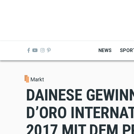
Skip
to
main
content
NEWS
SPOR
Markt
DAINESE GEWIN
D’ORO INTERNA
2017 MIT DEM 