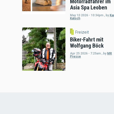
Motorradfahrer im
Asia Spa Leoben
May 10 2026 - 10:34pm
,
by
Kar
Katoch
Freizeit
Biker-Fahrt mit
Wolfgang Böck
Apr 25 2026 - 7:25am
,
by
MR
Presse
Load
More