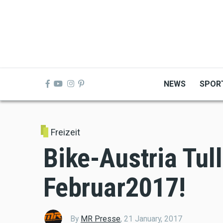
Skip
to
main
content
NEWS
SPOR
Freizeit
Bike-Austria Tull
Februar2017!
By
MR Presse
,
21 January, 2017