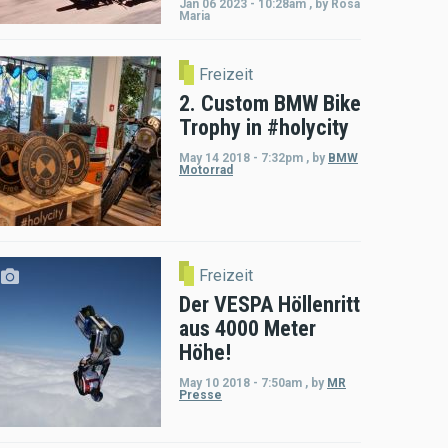
Jan 06 2023 - 10:28am
,
by
Rosa
Maria
Freizeit
2. Custom BMW Bike
Trophy in #holycity
May 14 2018 - 7:32pm
,
by
BMW
Motorrad
Freizeit
Der VESPA Höllenritt
aus 4000 Meter
Höhe!
May 10 2018 - 7:50am
,
by
MR
Presse