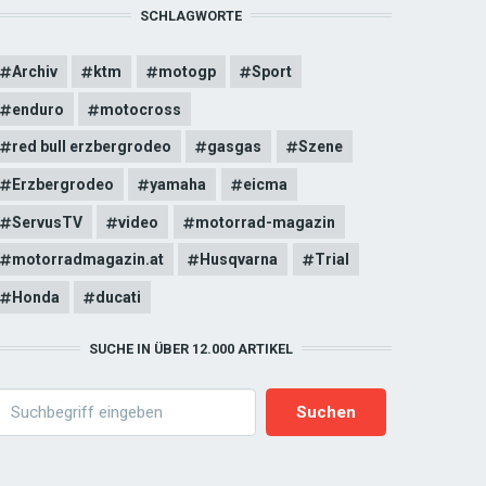
SCHLAGWORTE
Archiv
ktm
motogp
Sport
enduro
motocross
red bull erzbergrodeo
gasgas
Szene
Erzbergrodeo
yamaha
eicma
ServusTV
video
motorrad-magazin
motorradmagazin.at
Husqvarna
Trial
Honda
ducati
SUCHE IN ÜBER 12.000 ARTIKEL
earch