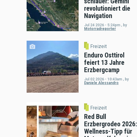
schlauer: Gemini
revolutioniert die
Navigation
Jul 24 2026 - 5:24pm
,
by
Motorradreporter
Freizeit
Enduro Osttirol
feiert 13 Jahre
Erzbergcamp
Jul 02 2026 - 10:43am
,
by
Daniele Alessandro
Freizeit
Red Bull
Erzbergrodeo 2026:
Wellness-Tipp für