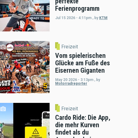
perfekte
Ferienprogramm
Jul 15 2026 - 4:11pm
,
by
KTM
Freizeit
Vom spielerischen
Glücke am Fuße des
Eisernen Giganten
May 20 2026 - 3:13pm
,
by
Motorradreporter
Freizeit
Cardo Ride: Die App,
die mehr Kurven
findet als du