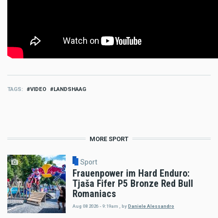
TAGS
VIDEO
LANDSHAAG
MORE SPORT
Sport
Frauenpower im Hard Enduro:
Tjaša Fifer P5 Bronze Red Bull
Romaniacs
Aug 08 2026 - 9:19am
,
by
Daniele Alessandro