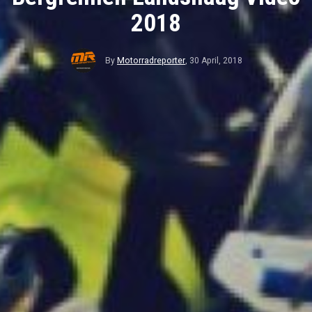
2018
By
Motorradreporter
,
30 April, 2018