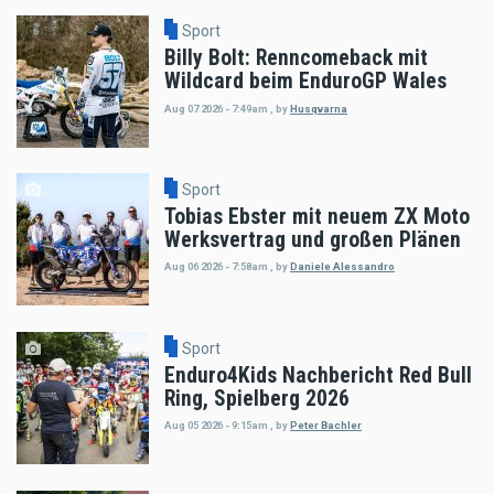
Sport
Billy Bolt: Renncomeback mit
Wildcard beim EnduroGP Wales
Aug 07 2026 - 7:49am
,
by
Husqvarna
Sport
Tobias Ebster mit neuem ZX Moto
Werksvertrag und großen Plänen
Aug 06 2026 - 7:58am
,
by
Daniele Alessandro
Sport
Enduro4Kids Nachbericht Red Bull
Ring, Spielberg 2026
Aug 05 2026 - 9:15am
,
by
Peter Bachler