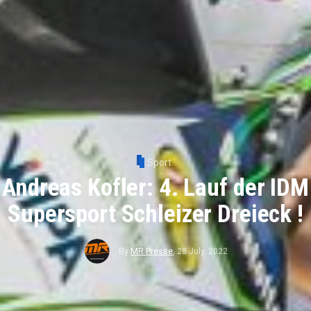
Sport
Andreas Kofler: 4. Lauf der IDM
Supersport Schleizer Dreieck !
By
MR Presse
,
28 July, 2022