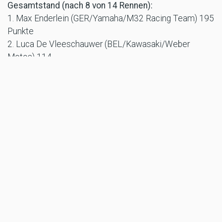
Gesamtstand (nach 8 von 14 Rennen):
1. Max Enderlein (GER/Yamaha/M32 Racing Team) 195
Punkte
2. Luca De Vleeschauwer (BEL/Kawasaki/Weber
Motos) 114
3. Andreas Kofler (AUT/Kawasaki/Schnock Kawasaki
Team Motorex) 107
4. Thomas Gradinger (AUT/Yamaha/Eder Racing) 85
5. Christoph Beinlich (GER/Yamaha/Roto-Store) 72
Text: Maurer Peter
Fotos: IDM/Dino Eisele
TAGS
ANDREAS KOFLER
IDM