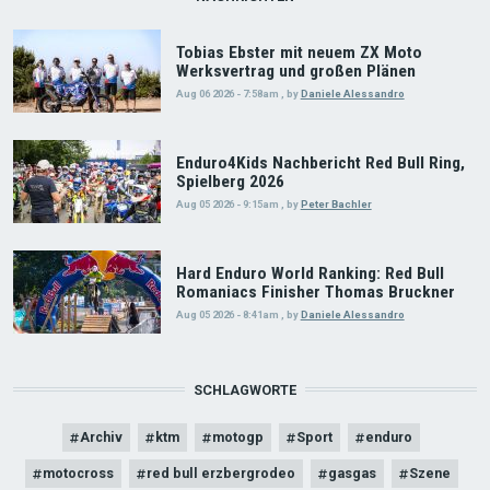
Tobias Ebster mit neuem ZX Moto
Werksvertrag und großen Plänen
Aug 06 2026 - 7:58am
,
by
Daniele Alessandro
Enduro4Kids Nachbericht Red Bull Ring,
Spielberg 2026
Aug 05 2026 - 9:15am
,
by
Peter Bachler
Hard Enduro World Ranking: Red Bull
Romaniacs Finisher Thomas Bruckner
Aug 05 2026 - 8:41am
,
by
Daniele Alessandro
SCHLAGWORTE
Archiv
ktm
motogp
Sport
enduro
motocross
red bull erzbergrodeo
gasgas
Szene