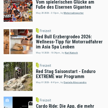
Vom spielerischen Glücke am
Fuße des Eisernen Giganten
May 20 2026 - 3:13pm
,
by
Motorradreporter
Freizeit
Red Bull Erzbergrodeo 2026:
Wellness-Tipp für Motorradfahrer
im Asia Spa Leoben
May 10 2026 - 10:34pm
,
by
Karl Katoch
Freizeit
Red Stag Saisonstart - Enduro
EXTREME war Programm
May 01 2026 - 8:41pm
,
by
Daniele Alessandro
Freizeit
Cardo Ride: Die App, die mehr