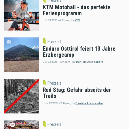
Freizeit
KTM Motohall - das perfekte
Ferienprogramm
Jul 15 2026 - 4:11pm
,
by
KTM
Freizeit
Enduro Osttirol feiert 13 Jahre
Erzbergcamp
Jul 02 2026 - 10:43am
,
by
Daniele Alessandro
Freizeit
Red Stag: Gefahr abseits der
Trails
Jun 12 2026 - 7:16pm
,
by
Daniele Alessandro
Freizeit