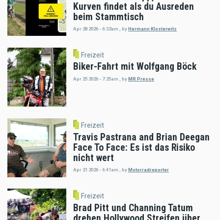
Kurven findet als du Ausreden
beim Stammtisch
Apr 28 2026 - 6:32am
,
by
Hermann Klosterwitz
Freizeit
Biker-Fahrt mit Wolfgang Böck
Apr 25 2026 - 7:25am
,
by
MR Presse
Freizeit
Travis Pastrana and Brian Deegan
Face To Face: Es ist das Risiko
nicht wert
Apr 21 2026 - 6:41am
,
by
Motorradreporter
Freizeit
Brad Pitt und Channing Tatum
drehen Hollywood Streifen über