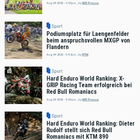
Aug 04 2026 - 6:05pm
,
by
MR Presse
Sport
Podiumsplatz für Laengenfelder
beim anspruchsvollen MXGP von
Flandern
Aug 04 2026 - 5:47pm
,
by
KTM
Sport
Hard Enduro World Ranking: X-
GRIP Racing Team erfolgreich bei
Red Bull Romaniacs
Aug 04 2026 - 9:46am
,
by
MR Presse
Sport
Hard Enduro World Ranking: Dieter
Rudolf stellt sich Red Bull
Romaniacs mit KTM 890