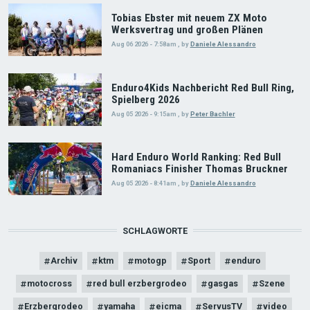
Tobias Ebster mit neuem ZX Moto
Werksvertrag und großen Plänen
Aug 06 2026 - 7:58am
,
by
Daniele Alessandro
Enduro4Kids Nachbericht Red Bull Ring,
Spielberg 2026
Aug 05 2026 - 9:15am
,
by
Peter Bachler
Hard Enduro World Ranking: Red Bull
Romaniacs Finisher Thomas Bruckner
Aug 05 2026 - 8:41am
,
by
Daniele Alessandro
SCHLAGWORTE
Archiv
ktm
motogp
Sport
enduro
motocross
red bull erzbergrodeo
gasgas
Szene
Erzbergrodeo
yamaha
eicma
ServusTV
video