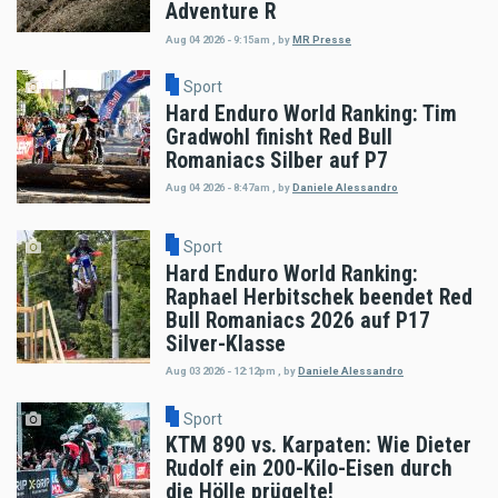
Adventure R
Aug 04 2026 - 9:15am
,
by
MR Presse
Sport
Hard Enduro World Ranking: Tim
Gradwohl finisht Red Bull
Romaniacs Silber auf P7
Aug 04 2026 - 8:47am
,
by
Daniele Alessandro
Sport
Hard Enduro World Ranking:
Raphael Herbitschek beendet Red
Bull Romaniacs 2026 auf P17
Silver-Klasse
Aug 03 2026 - 12:12pm
,
by
Daniele Alessandro
Sport
KTM 890 vs. Karpaten: Wie Dieter
Rudolf ein 200-Kilo-Eisen durch
die Hölle prügelte!