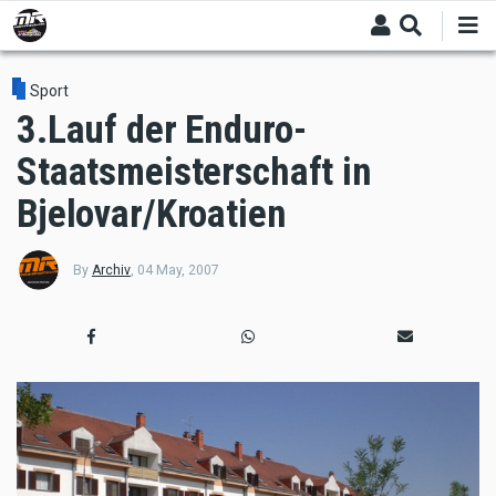
Skip
to
main
content
Sport
3.Lauf der Enduro-
Staatsmeisterschaft in
Bjelovar/Kroatien
By
Archiv
,
04 May, 2007