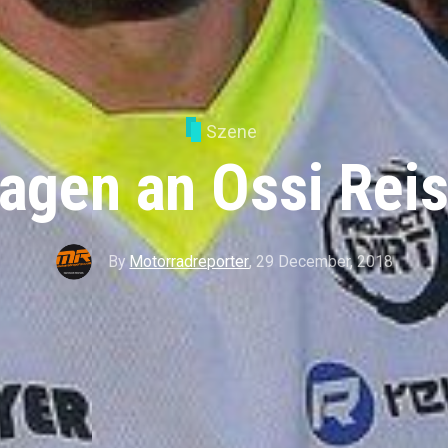
Szene
ragen an Ossi Reis
By
Motorradreporter
,
29 December, 2018