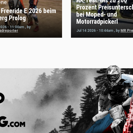
AK-Test: Bis zu 200
ene
Prozent Preisuntersc
Freeride E 2026 beim
bei Moped- und
erg Prolog
Motorradpickerl
2026 - 11:00am
,
by
adreporter
Jul 14 2026 - 10:44am
,
by
MR Pr