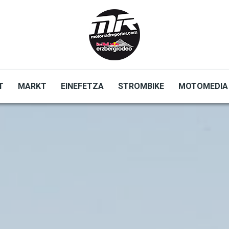
T
MARKT
EINEFETZA
STROMBIKE
MOTOMEDIA
zene
Red Bull Erzbergrodeo
Safebike
Freizeit
Aut