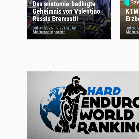
Sz
Das anatomie-bedingte
Geheimnis von Valentino
KTM 
Rossis Bremsstil
Erzb
Jul 31 2026 - 9:27am
,
by
Jul 26 
Motorradreporter
Motorr