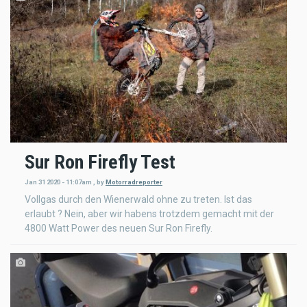
Sur Ron Firefly Test
Jan 31 2020 - 11:07am
,
by
Motorradreporter
Vollgas durch den Wienerwald ohne zu treten. Ist das
erlaubt ? Nein, aber wir habens trotzdem gemacht mit der
4800 Watt Power des neuen Sur Ron Firefly.