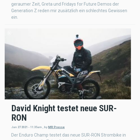
geraumer Zeit, Greta und Fridays for Future Demos der
Generation Z reden mir zusätzlich ein schlechtes Gewissen
ein.
David Knight testet neue SUR-
RON
Jan 27 2021 - 11:35am
,
by
MR Presse
Der Enduro Champ testet das neue SUR-RON Strombike in