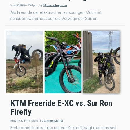
Nov 06 2024 - 2:41pm
,
by
Motorradreporter
Als Freunde der elektrischen einspurigen Mobilität,
schauten wir erneut auf die Vorzüge der Surron.
KTM Freeride E-XC vs. Sur Ron
Firefly
May 19 2021 - 7:15am
,
by
Cimple Moritz
Elektromobilität ist also unsere Zukunft, sagt man uns seit