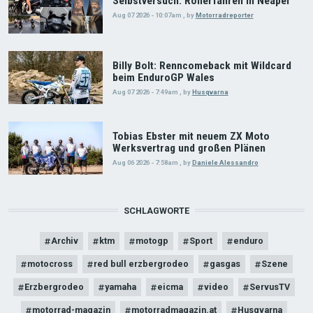
Selbstversuch: Rollerfahren in Neapel
Aug 07 2026 - 10:07am
,
by
Motorradreporter
Billy Bolt: Renncomeback mit Wildcard
beim EnduroGP Wales
Aug 07 2026 - 7:49am
,
by
Husqvarna
Tobias Ebster mit neuem ZX Moto
Werksvertrag und großen Plänen
Aug 06 2026 - 7:58am
,
by
Daniele Alessandro
SCHLAGWORTE
Archiv
ktm
motogp
Sport
enduro
motocross
red bull erzbergrodeo
gasgas
Szene
Erzbergrodeo
yamaha
eicma
video
ServusTV
motorrad-magazin
motorradmagazin.at
Husqvarna