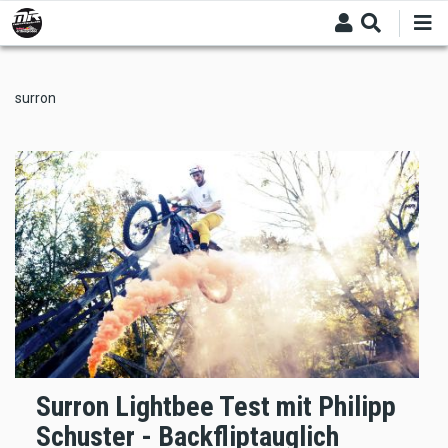
Skip
to
main
content
surron
Surron Lightbee Test mit Philipp
Schuster - Backfliptauglich