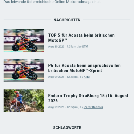
Das leiwande österreichische Online-Motorradmagazin.at
NACHRICHTEN
TOP 5 für Acosta beim britischen
MotoGP™
Aug 10 2026 - 7:55am
,
by
KTM
P6 für Acosta beim anspruchsvollen
britischen MotoGP™-Sprint
Aug 09 2026 - 12:38pm
,
by
KTM
Enduro Trophy Straßburg 15./16. August
2026
Aug 09 2026 - 12:22pm
,
by
Peter Bachler
SCHLAGWORTE