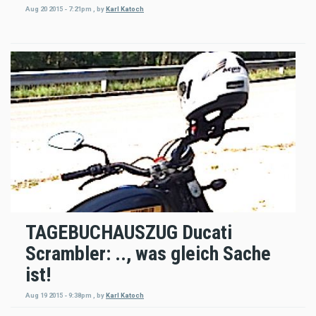
Aug 20 2015 - 7:21pm
,
by
Karl Katoch
TAGEBUCHAUSZUG Ducati
Scrambler: .., was gleich Sache
ist!
Aug 19 2015 - 9:38pm
,
by
Karl Katoch