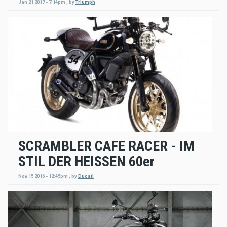
Jan 21 2017 - 7:14pm
,
by
Triumph
SCRAMBLER CAFE RACER - IM
STIL DER HEISSEN 60er
Nov 15 2016 - 12:45pm
,
by
Ducati