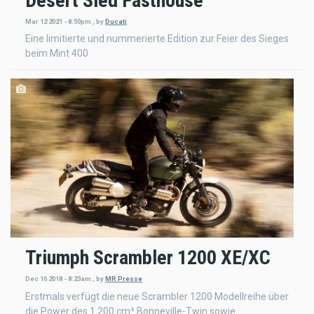
Desert Sled Fasthouse
Mar 12 2021 - 8:50pm
,
by
Ducati
Eine limitierte und nummerierte Edition zur Feier des Sieges
beim Mint 400
Triumph Scrambler 1200 XE/XC
Dec 16 2018 - 8:23am
,
by
MR Presse
Erstmals verfügt die neue Scrambler 1200 Modellreihe über
die Power des 1.200 cm³ Bonneville-Twin sowie