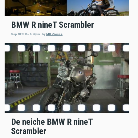
BMW R nineT Scrambler
Sep 18 2016 - 6:28pm
,
by
MR Presse
De neiche BMW R nineT
Scrambler