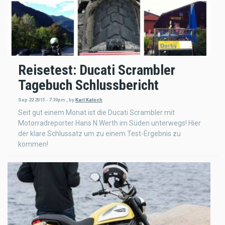
Reisetest: Ducati Scrambler
Tagebuch Schlussbericht
Sep 22 2015 - 7:39pm
,
by
Karl Katoch
Seit gut einem Monat ist die Ducati Scrambler mit
Motorradreporter Hans N.Werth im Süden unterwegs! Hier
der klare Schlussatz um zu einem Test-Ergebnis zu
kommen!