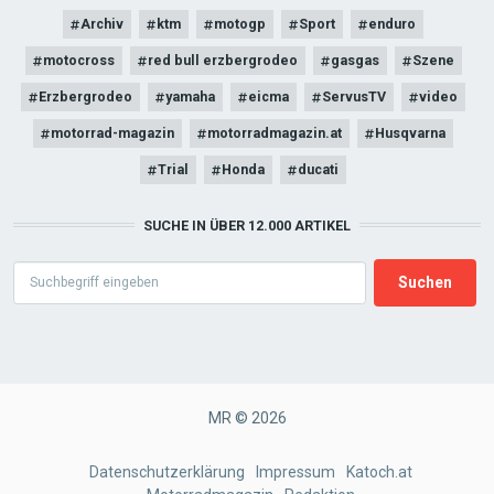
Archiv
ktm
motogp
Sport
enduro
motocross
red bull erzbergrodeo
gasgas
Szene
Erzbergrodeo
yamaha
eicma
ServusTV
video
motorrad-magazin
motorradmagazin.at
Husqvarna
Trial
Honda
ducati
SUCHE IN ÜBER 12.000 ARTIKEL
Search
MR © 2026
FOOTER
Datenschutzerklärung
Impressum
Katoch.at