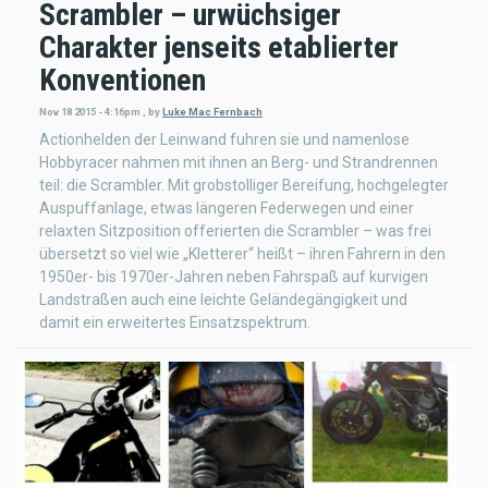
Scrambler – urwüchsiger
Charakter jenseits etablierter
Konventionen
Nov 18 2015 - 4:16pm
,
by
Luke Mac Fernbach
Actionhelden der Leinwand fuhren sie und namenlose
Hobbyracer nahmen mit ihnen an Berg- und Strandrennen
teil: die Scrambler. Mit grobstolliger Bereifung, hochgelegter
Auspuffanlage, etwas längeren Federwegen und einer
relaxten Sitzposition offerierten die Scrambler – was frei
übersetzt so viel wie „Kletterer“ heißt – ihren Fahrern in den
1950er- bis 1970er-Jahren neben Fahrspaß auf kurvigen
Landstraßen auch eine leichte Geländegängigkeit und
damit ein erweitertes Einsatzspektrum.