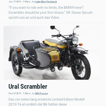
Jan 15 2016 - 7:48pm
,
by
Luke Mac Fernbach
"If you want to ride with no limits, the BMW R nineT
Scrambler should be your first choice." OK. Dieser Spruch
spricht uns an und auch das Video.
Ural Scrambler
Nov 27 2015 - 7:28am
,
by
MR Presse
Das von vielen lang ersehnte Limited Edition Modell
2015/16 ist endlich da! Wir hätten diese