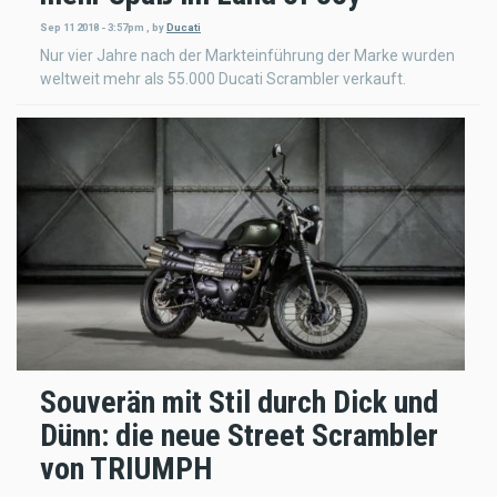
Sep 11 2018 - 3:57pm
,
by
Ducati
Nur vier Jahre nach der Markteinführung der Marke wurden
weltweit mehr als 55.000 Ducati Scrambler verkauft.
Souverän mit Stil durch Dick und
Dünn: die neue Street Scrambler
von TRIUMPH