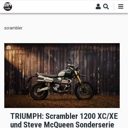
Skip
to
main
content
scrambler
TRIUMPH: Scrambler 1200 XC/XE
und Steve McQueen Sonderserie