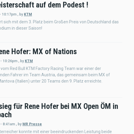
isterschaft auf dem Podest !
 - 10:17pm
,
by
KTM
rt sich mit dem 3. Platz beim Großen Preis von Deutschland das
dium in dieser Saison!
ne Hofer: MX of Nations
 - 10:26pm
,
by
KTM
 vom Red Bull KTM Factory Racing Team war einer der
nden Fahrer im Team Austria, das gemeinsam beim MX of
Mantova (Italien) unter 20 Teams den 9. Platz erreichte.
sieg für Rene Hofer bei MX Open ÖM in
bach
 - 8:41am
,
by
MR Presse
erreicher konnte mit einer beeindruckenden Leistung beide