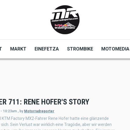
T
MARKT
EINEFETZA
STROMBIKE
MOTOMEDIA
ER 711: RENE HOFER'S STORY
 - 10:23am
,
by
Motorradreporter
ll KTM Factory MX2-Fahrer Rene Hofer hatte eine glänzende
 sich. Sein Verlust war wirklich eine Tragödie, aber wir werden