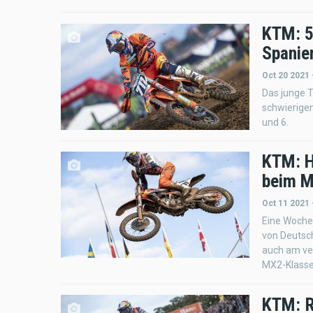
KTM: 5
Spanien
Oct 20 2021 
Das junge T
schwierigen
und 6.
KTM: H
beim M
Oct 11 2021 
Eine Woche
von Deutsc
auch am ve
MX2-Klasse
KTM: R