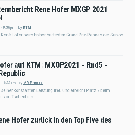
ennbericht Rene Hofer MXGP 2021
l
 - 9:36pm
,
by
KTM
 René Hofer beim bisher härtesten Grand Prix-Rennen der Saison
ofer auf KTM: MXGP2021 - Rnd5 -
Republic
- 11:22pm
,
by
MR Presse
t seiner konstanten Leistung treu und erreicht Platz 7 beim
is von Tschechien.
ne Hofer zurück in den Top Five des