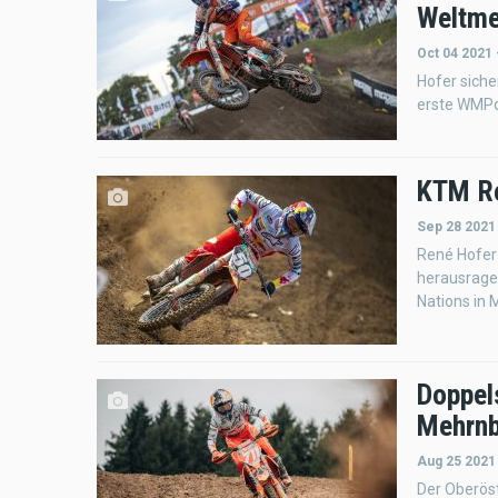
Weltme
Oct 04 2021
Hofer siche
erste WMPo
KTM Re
Sep 28 2021
René Hofer
herausrage
Nations in 
Doppel
Mehrn
Aug 25 2021
Der Oberöst