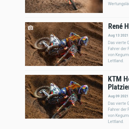
Wertungsläu
René H
Aug 13 2021
Das vierte 
Fahrer der 
von Kegums
Lettland.
KTM Hof
Platzi
Aug 09 2021
Das vierte 
Fahrer der 
von Kegums
Lettland.