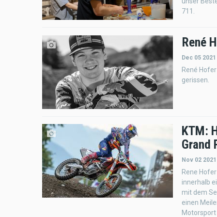
unser Beste
711.
René H
Dec 05 2021
René Hofer
gerissen.
KTM: H
Grand P
Nov 02 2021
Rene Hofer
innerhalb e
mit dem Sel
einen Meile
Motorsport 