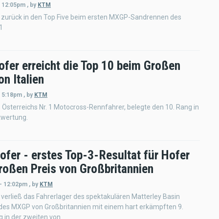
- 12:05pm
,
by
KTM
 zurück in den Top Five beim ersten MXGP-Sandrennen des
1
fer erreicht die Top 10 beim Großen
on Italien
- 5:18pm
,
by
KTM
 Österreichs Nr. 1 Motocross-Rennfahrer, belegte den 10. Rang in
wertung.
ofer - erstes Top-3-Resultat für Hofer
roßen Preis von Großbritannien
 - 12:02pm
,
by
KTM
verließ das Fahrerlager des spektakulären Matterley Basin
 des MXGP von Großbritannien mit einem hart erkämpften 9.
 in der zweiten von