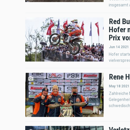
insgesamt 
Red Bu
Hofer 
Prix v
Jun 14 2021
Hofer start
vielverspre
Rene H
May 18 2021
Zahlreiche
Gelegenhei
schwedisch