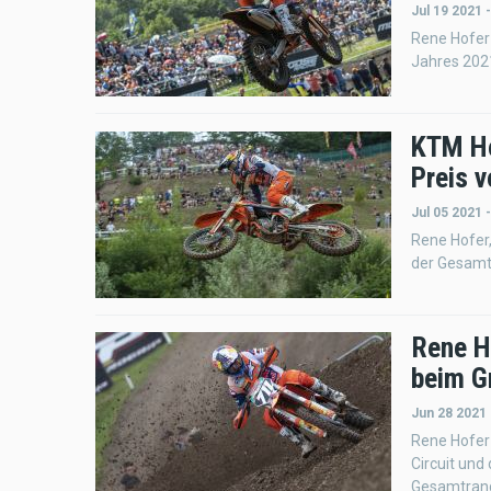
Jul 19 2021 
Rene Hofer
Jahres 202
KTM Ho
Preis v
Jul 05 2021 
Rene Hofer,
der Gesamt
Rene H
beim G
Jun 28 2021
Rene Hofer 
Circuit und
Gesamtrang