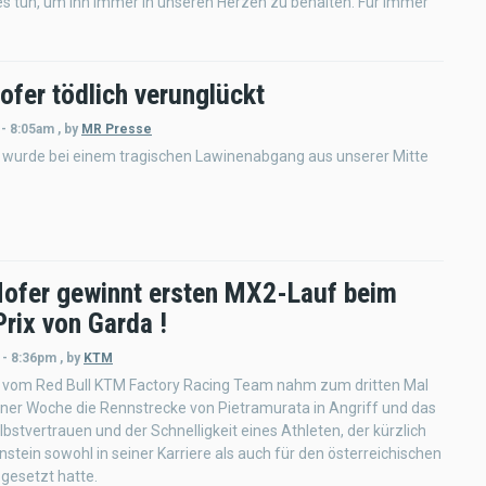
s tun, um ihn immer in unseren Herzen zu behalten. Für immer
ofer tödlich verunglückt
 - 8:05am
,
by
MR Presse
 wurde bei einem tragischen Lawinenabgang aus unserer Mitte
ofer gewinnt ersten MX2-Lauf beim
rix von Garda !
 - 8:36pm
,
by
KTM
 vom Red Bull KTM Factory Racing Team nahm zum dritten Mal
iner Woche die Rennstrecke von Pietramurata in Angriff und das
bstvertrauen und der Schnelligkeit eines Athleten, der kürzlich
nstein sowohl in seiner Karriere als auch für den österreichischen
gesetzt hatte.