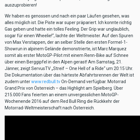
auszuprobieren!
Wir haben es genossen und nach ein paar Läufen gesehen, was
alles möglich ist. Die Piste war super präpariert. Ich konnte richtig
Gas geben und hatte ein tolles Feeling. Der Grip war unglaublich,
sogar für einen Wheelie!“, lachte der Weltmeister. Auf den Spuren
von Max Verstappen, der an selber Stelle den ersten Formel-1-
Showrun in alpinem Gelände demonstrierte, ist Marc Marquez
somit als erster MotoGP-Pilot mit einem Renn-Bike auf Schnee
über einen Berggipfel in den Alpen gerast! Am Samstag, 21.
Jänner, zeigt ServusTV „Streif – One Hell of a Ride“ um 20:15 Uhr.
Die Dokumentation über das härteste Abfahrtsrennen der Welt ist
zudem unter
www.redbull.tv
On-Demand verfügbar. Motorrad
Grand Prix von Österreich – das Highlight am Spielberg. Über
215.000 Fans feierten an einem unvergesslichen MotoGP-
Wochenende 2016 auf dem Red Bull Ring die Rückkehr der
Motorrad-Weltmeisterschaft nach Österreich.