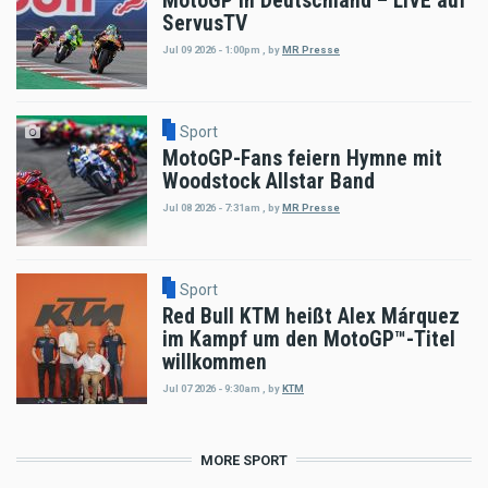
MotoGP in Deutschland – LIVE auf
ServusTV
Jul 09 2026 - 1:00pm
,
by
MR Presse
Sport
MotoGP-Fans feiern Hymne mit
Woodstock Allstar Band
Jul 08 2026 - 7:31am
,
by
MR Presse
Sport
Red Bull KTM heißt Alex Márquez
im Kampf um den MotoGP™-Titel
willkommen
Jul 07 2026 - 9:30am
,
by
KTM
MORE SPORT