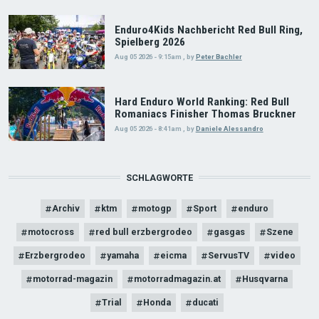
Enduro4Kids Nachbericht Red Bull Ring,
Spielberg 2026
Aug 05 2026 - 9:15am
,
by
Peter Bachler
Hard Enduro World Ranking: Red Bull
Romaniacs Finisher Thomas Bruckner
Aug 05 2026 - 8:41am
,
by
Daniele Alessandro
SCHLAGWORTE
Archiv
ktm
motogp
Sport
enduro
motocross
red bull erzbergrodeo
gasgas
Szene
Erzbergrodeo
yamaha
eicma
ServusTV
video
motorrad-magazin
motorradmagazin.at
Husqvarna
Trial
Honda
ducati