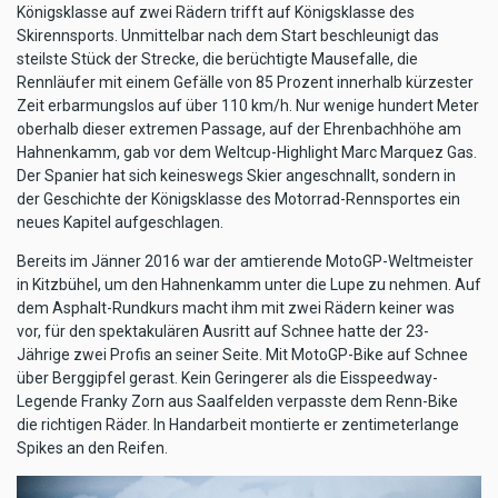
Königsklasse auf zwei Rädern trifft auf Königsklasse des
Skirennsports. Unmittelbar nach dem Start beschleunigt das
steilste Stück der Strecke, die berüchtigte Mausefalle, die
Rennläufer mit einem Gefälle von 85 Prozent innerhalb kürzester
Zeit erbarmungslos auf über 110 km/h. Nur wenige hundert Meter
oberhalb dieser extremen Passage, auf der Ehrenbachhöhe am
Hahnenkamm, gab vor dem Weltcup-Highlight Marc Marquez Gas.
Der Spanier hat sich keineswegs Skier angeschnallt, sondern in
der Geschichte der Königsklasse des Motorrad-Rennsportes ein
neues Kapitel aufgeschlagen.
Bereits im Jänner 2016 war der amtierende MotoGP-Weltmeister
in Kitzbühel, um den Hahnenkamm unter die Lupe zu nehmen. Auf
dem Asphalt-Rundkurs macht ihm mit zwei Rädern keiner was
vor, für den spektakulären Ausritt auf Schnee hatte der 23-
Jährige zwei Profis an seiner Seite. Mit MotoGP-Bike auf Schnee
über Berggipfel gerast. Kein Geringerer als die Eisspeedway-
Legende Franky Zorn aus Saalfelden verpasste dem Renn-Bike
die richtigen Räder. In Handarbeit montierte er zentimeterlange
Spikes an den Reifen.