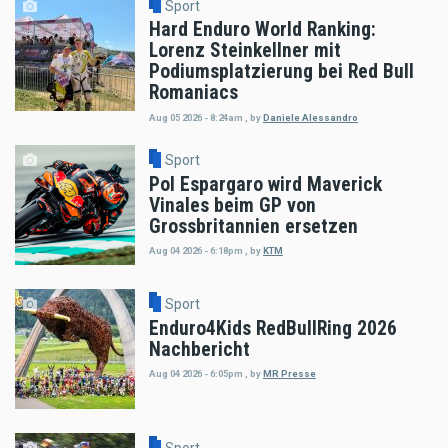
Sport
Hard Enduro World Ranking:
Lorenz Steinkellner mit
Podiumsplatzierung bei Red Bull
Romaniacs
Aug 05 2026 - 8:24am
,
by
Daniele Alessandro
Sport
Pol Espargaro wird Maverick
Vinales beim GP von
Grossbritannien ersetzen
Aug 04 2026 - 6:18pm
,
by
KTM
Sport
Enduro4Kids RedBullRing 2026
Nachbericht
Aug 04 2026 - 6:05pm
,
by
MR Presse
Sport