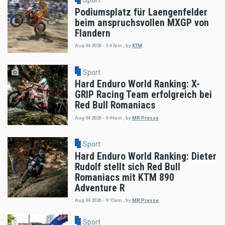
Podiumsplatz für Laengenfelder
beim anspruchsvollen MXGP von
Flandern
Aug 04 2026 - 5:47pm
,
by
KTM
Sport
Hard Enduro World Ranking: X-
GRIP Racing Team erfolgreich bei
Red Bull Romaniacs
Aug 04 2026 - 9:46am
,
by
MR Presse
Sport
Hard Enduro World Ranking: Dieter
Rudolf stellt sich Red Bull
Romaniacs mit KTM 890
Adventure R
Aug 04 2026 - 9:15am
,
by
MR Presse
Sport