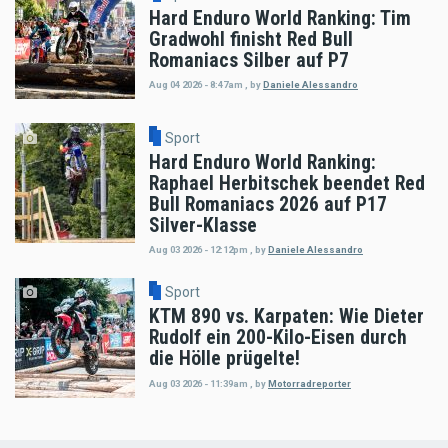
Hard Enduro World Ranking: Tim
Gradwohl finisht Red Bull
Romaniacs Silber auf P7
Aug 04 2026 - 8:47am
,
by
Daniele Alessandro
Sport
Hard Enduro World Ranking:
Raphael Herbitschek beendet Red
Bull Romaniacs 2026 auf P17
Silver-Klasse
Aug 03 2026 - 12:12pm
,
by
Daniele Alessandro
Sport
KTM 890 vs. Karpaten: Wie Dieter
Rudolf ein 200-Kilo-Eisen durch
die Hölle prügelte!
Aug 03 2026 - 11:39am
,
by
Motorradreporter