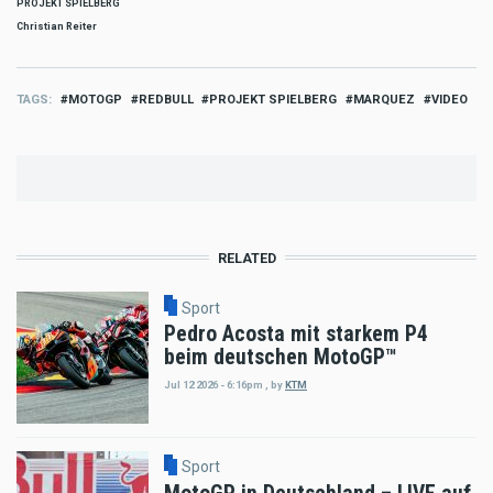
PROJEKT SPIELBERG
Christian Reiter
TAGS
MOTOGP
REDBULL
PROJEKT SPIELBERG
MARQUEZ
VIDEO
RELATED
Sport
Pedro Acosta mit starkem P4
beim deutschen MotoGP™
Jul 12 2026 - 6:16pm
,
by
KTM
Sport