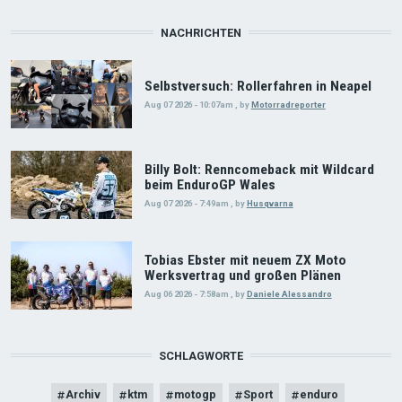
NACHRICHTEN
Selbstversuch: Rollerfahren in Neapel
Aug 07 2026 - 10:07am
,
by
Motorradreporter
Billy Bolt: Renncomeback mit Wildcard
beim EnduroGP Wales
Aug 07 2026 - 7:49am
,
by
Husqvarna
Tobias Ebster mit neuem ZX Moto
Werksvertrag und großen Plänen
Aug 06 2026 - 7:58am
,
by
Daniele Alessandro
SCHLAGWORTE
Archiv
ktm
motogp
Sport
enduro