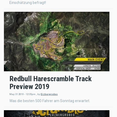
Einschätzung befragt!
Redbull Harescramble Track
Preview 2019
May 31 2019 - 12:35pm
,
by
Erzbergrodeo
Was die besten 500 Fahrer am Sonntag erwartet.