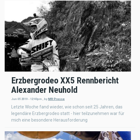
Erzbergrodeo XX5 Rennbericht
Alexander Neuhold
Jun 05 2019 - 12:40pm
,
by
MR Presse
Letzte Woche fand wieder, wie schon seit 25 Jahren, das
legendäre Erzbergrodeo statt - hier teilzunehmen war für
mich eine besondere Herausforderung