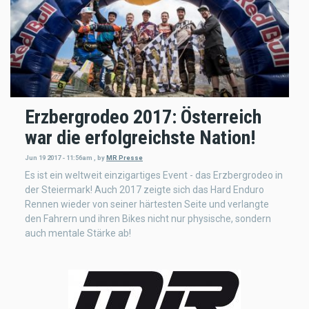
Erzbergrodeo 2017: Österreich
war die erfolgreichste Nation!
Jun 19 2017 - 11:56am
,
by
MR Presse
Es ist ein weltweit einzigartiges Event - das Erzbergrodeo in
der Steiermark! Auch 2017 zeigte sich das Hard Enduro
Rennen wieder von seiner härtesten Seite und verlangte
den Fahrern und ihren Bikes nicht nur physische, sondern
auch mentale Stärke ab!