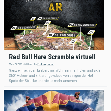
Red Bull Hare Scramble virtuell
May 29 2019 - 5:39pm
,
by
Erzbergrodeo
Ganz einfach den Erzberg ins Wohnzimmer holen und sich
360° Action- und Erklärungsvideos von einigen der Hot
Spots der Strecke und vieles mehr ansehen.