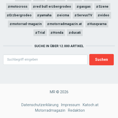
motocross
red bull erzbergrodeo
gasgas
Szene
Erzbergrodeo
yamaha
eicma
ServusTV
video
motorrad-magazin
motorradmagazin.at
Husqvarna
Trial
Honda
ducati
SUCHE IN ÜBER 12.000 ARTIKEL
Search
MR © 2026
FOOTER
Datenschutzerklärung
Impressum
Katoch.at
Motorradmagazin
Redaktion