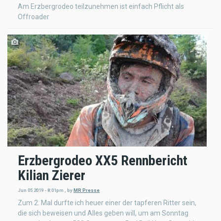
Am Erzbergrodeo teilzunehmen ist einfach Pflicht als
Offroader
Erzbergrodeo XX5 Rennbericht
Kilian Zierer
Jun 05 2019 - 8:01pm
,
by
MR Presse
Zum 2. Mal durfte ich heuer einer der tapferen Ritter sein,
die sich beweisen und Alles geben will, um am Sonntag