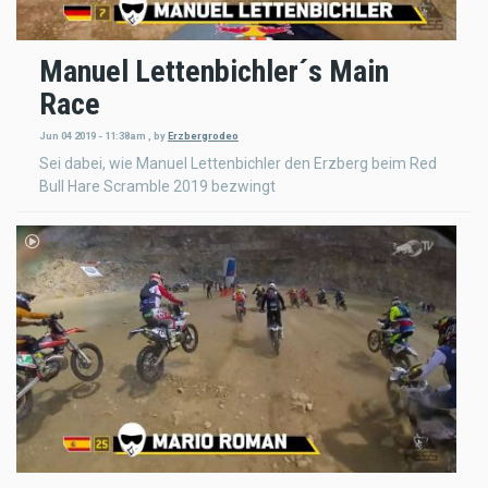
Manuel Lettenbichler´s Main
Race
Jun 04 2019 - 11:38am
,
by
Erzbergrodeo
Sei dabei, wie Manuel Lettenbichler den Erzberg beim Red
Bull Hare Scramble 2019 bezwingt