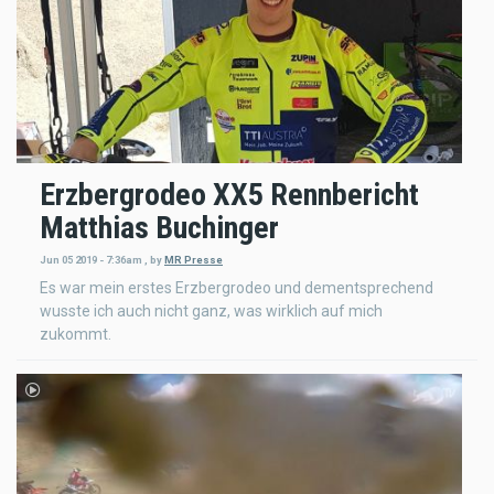
Erzbergrodeo XX5 Rennbericht
Matthias Buchinger
Jun 05 2019 - 7:36am
,
by
MR Presse
Es war mein erstes Erzbergrodeo und dementsprechend
wusste ich auch nicht ganz, was wirklich auf mich
zukommt.