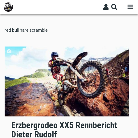
Skip
to
main
content
red bull hare scramble
Erzbergrodeo XX5 Rennbericht
Dieter Rudolf