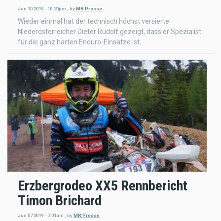
Jun 10 2019 - 10:20pm
,
by
MR Presse
Wieder einmal hat der technisch höchst versierte
Niederösterreicher Dieter Rudolf gezeigt, dass er Spezialist
für die ganz harten Enduro-Einsätze ist.
Erzbergrodeo XX5 Rennbericht
Timon Brichard
Jun 07 2019 - 7:01am
,
by
MR Presse