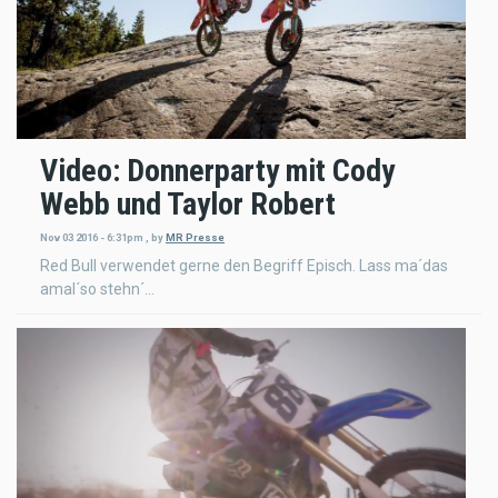
Video: Donnerparty mit Cody
Webb und Taylor Robert
Nov 03 2016 - 6:31pm
,
by
MR Presse
Red Bull verwendet gerne den Begriff Episch. Lass ma´das
amal´so stehn´...