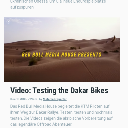
ukrainischen Odessa, um u.a. neue Endurospielplätze
aufzuspüren.
Video: Testing the Dakar Bikes
Dec 13 2018 - 7:20am
,
by
Motorradreporter
Das Red Bull Media House begleitet die KTM Piloten auf
ihren Weg zur Dakar Rallye. Testen, testen und nochmals
testen. Die Videos zeigen die akribische Vorbereitung auf
das legendäre Offroad Abenteuer.