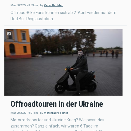
Mar 30 2022 - 8:03pm
,
by
Peter Bachler
Offroad-Bike Fans können sich ab 2. April wieder auf dem
Red Bull Ring austoben.
Offroadtouren in der Ukraine
Mar 28 2022 - 8:01pm
,
by
Motorradreporter
Motorradreporter und Ukraine Krieg? Wie passt das
zusammen? Ganz einfach, wir waren 6 Tage im