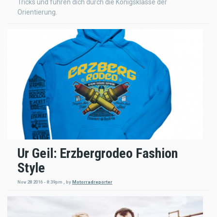
Tricks und führen dich durch die Königsklasse der
Orientierung.
Ur Geil: Erzbergrodeo Fashion
Style
Nov 28 2016 - 8:39pm
,
by
Motorradreporter