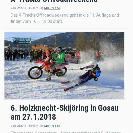
Jan 29 2018 - 1:31pm
,
by
MR Presse
Das X-Tracks Offroadweekend geht in die 11. Auflage und
findet vom 16. – 18.03 statt.
6. Holzknecht-Skijöring in Gosau
am 27.1.2018
Jan 22 2018 - 4:50pm
,
by
MR Presse