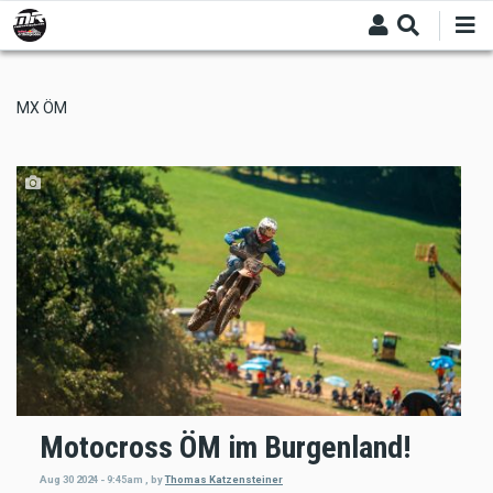
Skip
to
main
content
MX ÖM
Motocross ÖM im Burgenland!
Aug 30 2024 - 9:45am
,
by
Thomas Katzensteiner