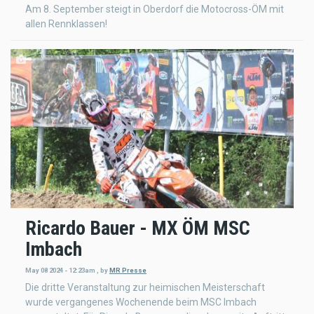
Am 8. September steigt in Oberdorf die Motocross-ÖM mit
allen Rennklassen!
Ricardo Bauer - MX ÖM MSC
Imbach
May 08 2024 - 12:23am
,
by
MR Presse
Die dritte Veranstaltung zur heimischen Meisterschaft
wurde vergangenes Wochenende beim MSC Imbach