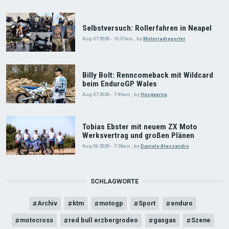
Selbstversuch: Rollerfahren in Neapel
Aug 07 2026 - 10:07am
,
by
Motorradreporter
Billy Bolt: Renncomeback mit Wildcard
beim EnduroGP Wales
Aug 07 2026 - 7:49am
,
by
Husqvarna
Tobias Ebster mit neuem ZX Moto
Werksvertrag und großen Plänen
Aug 06 2026 - 7:58am
,
by
Daniele Alessandro
SCHLAGWORTE
Archiv
ktm
motogp
Sport
enduro
motocross
red bull erzbergrodeo
gasgas
Szene