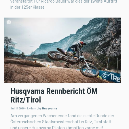
veranstaltet. Für Ricardo Bauer war dies der zweite Auftritt
in der 125er Klasse.
Husqvarna Rennbericht ÖM
Ritz/Tirol
Jul 11 2019 - 8:44am
,
by
Husqvarna
Am vergangenen Wochenende fand die siebte Runde der
Österreichischen Staatsmeisterschaft in Ritz, Tirol statt
und unsere Husqvarna Piloten kämpften vorne mit!