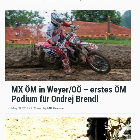
MX ÖM in Weyer/OÖ – erstes ÖM
Podium für Ondrej Brendl
May 24 2017 - 8:26am
,
by
MR Presse