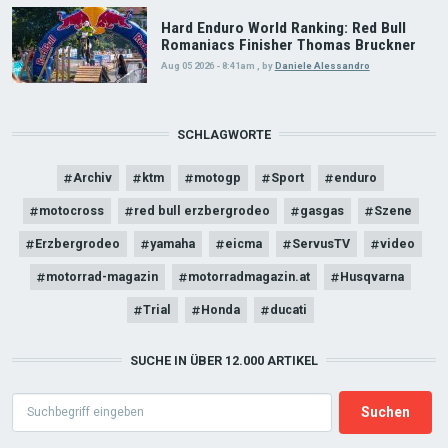
Hard Enduro World Ranking: Red Bull
Romaniacs Finisher Thomas Bruckner
Aug 05 2026 - 8:41am
,
by
Daniele Alessandro
SCHLAGWORTE
Archiv
ktm
motogp
Sport
enduro
motocross
red bull erzbergrodeo
gasgas
Szene
Erzbergrodeo
yamaha
eicma
ServusTV
video
motorrad-magazin
motorradmagazin.at
Husqvarna
Trial
Honda
ducati
SUCHE IN ÜBER 12.000 ARTIKEL
Search