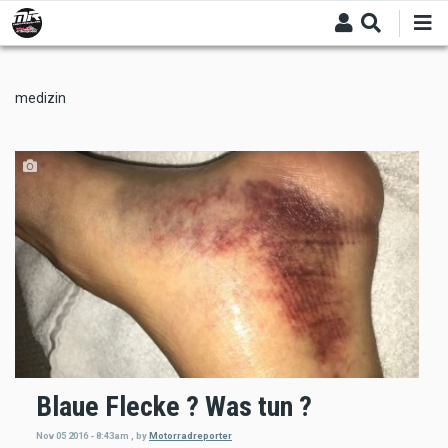
Skip
to
main
content
medizin
Blaue Flecke ? Was tun ?
Nov 05 2016 - 8:43am
,
by
Motorradreporter