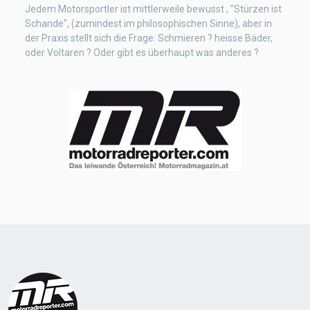
Jedem Motorsportler ist mittlerweile bewusst , "Stürzen ist
Schande", (zumindest im philosophischen Sinne), aber in
der Praxis stellt sich die Frage: Schmieren ? heisse Bäder,
oder Voltaren ? Oder gibt es überhaupt was anderes ?