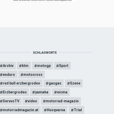
SCHLAGWORTE
Archiv
ktm
motogp
Sport
enduro
motocross
red bull erzbergrodeo
gasgas
Szene
Erzbergrodeo
yamaha
eicma
ServusTV
video
motorrad-magazin
motorradmagazin.at
Husqvarna
Trial