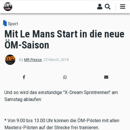
Skip
to
main
content
Sport
Mit Le Mans Start in die neue
ÖM-Saison
By
MR Presse
,
23 March, 2018
Und so wird das einstündige "X-Dream Sprintrennen" am
Samstag ablaufen:
* Von 9.00 bis 13.00 Uhr können die ÖM-Piloten mit allen
Masters-Piloten auf der Strecke frei trainieren.