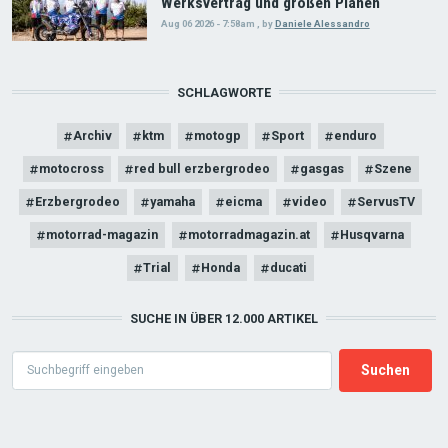
Werksvertrag und großen Plänen
Aug 06 2026 - 7:58am
,
by
Daniele Alessandro
SCHLAGWORTE
Archiv
ktm
motogp
Sport
enduro
motocross
red bull erzbergrodeo
gasgas
Szene
Erzbergrodeo
yamaha
eicma
video
ServusTV
motorrad-magazin
motorradmagazin.at
Husqvarna
Trial
Honda
ducati
SUCHE IN ÜBER 12.000 ARTIKEL
Search