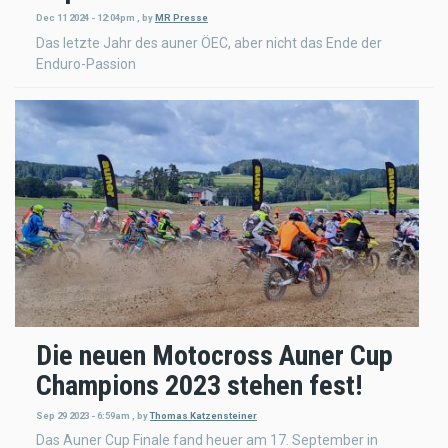
Dec 11 2024 - 12:04pm
,
by
MR Presse
Das letzte Jahr des auner ÖEC, aber nicht das Ende der
Enduro-Passion
Die neuen Motocross Auner Cup
Champions 2023 stehen fest!
Sep 29 2023 - 6:59am
,
by
Thomas Katzensteiner
Das Auner Cup Finale fand heuer am 17. September in