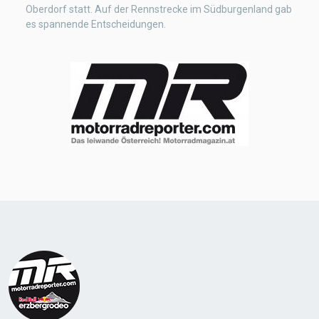
Oberdorf statt. Auf der Rennstrecke im Südburgenland gab
es spannende Entscheidungen.