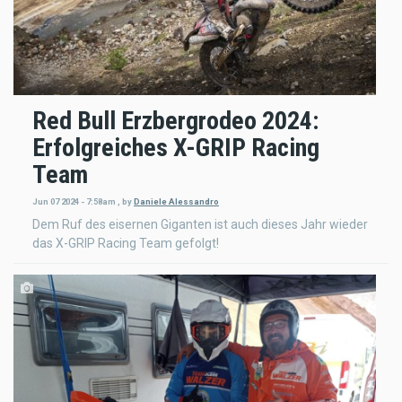
Red Bull Erzbergrodeo 2024:
Erfolgreiches X-GRIP Racing
Team
Jun 07 2024 - 7:58am
,
by
Daniele Alessandro
Dem Ruf des eisernen Giganten ist auch dieses Jahr wieder
das X-GRIP Racing Team gefolgt!