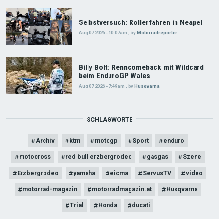
Selbstversuch: Rollerfahren in Neapel
Aug 07 2026 - 10:07am
,
by
Motorradreporter
Billy Bolt: Renncomeback mit Wildcard
beim EnduroGP Wales
Aug 07 2026 - 7:49am
,
by
Husqvarna
SCHLAGWORTE
Archiv
ktm
motogp
Sport
enduro
motocross
red bull erzbergrodeo
gasgas
Szene
Erzbergrodeo
yamaha
eicma
ServusTV
video
motorrad-magazin
motorradmagazin.at
Husqvarna
Trial
Honda
ducati