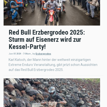
Red Bull Erzbergrodeo 2025:
Sturm auf Eisenerz wird zur
Kessel-Party!
Jun 05 2024 - 7:08am
,
by
Erzbergrodeo
Karl Katoch, der Mann hinter der weltweit einzigartigen
Extreme Enduro Veranstaltung, gibt jetzt schon Aussichten
auf das Red Bull Erzbergrodeo 2025.