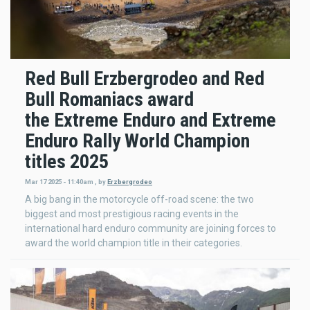
Red Bull Erzbergrodeo and Red
Bull Romaniacs award
the Extreme Enduro and Extreme
Enduro Rally World Champion
titles 2025
Mar 17 2025 - 11:40am
,
by
Erzbergrodeo
A big bang in the motorcycle off-road scene: the two
biggest and most prestigious racing events in the
international hard enduro community are joining forces to
award the world champion title in their categories.