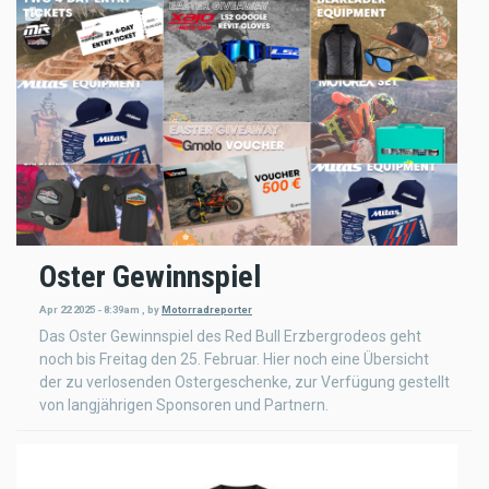
Oster Gewinnspiel
Apr 22 2025 - 8:39am
,
by
Motorradreporter
Das Oster Gewinnspiel des Red Bull Erzbergrodeos geht
noch bis Freitag den 25. Februar. Hier noch eine Übersicht
der zu verlosenden Ostergeschenke, zur Verfügung gestellt
von langjährigen Sponsoren und Partnern.