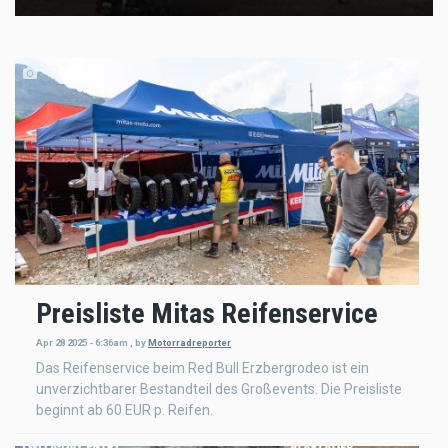
Preisliste Mitas Reifenservice
Apr 28 2025 - 6:36am
,
by
Motorradreporter
Das Reifenservice beim Red Bull Erzbergrodeo ist ein
unverzichtbarer Bestandteil des Großevents. Die Preisliste
beginnt ab 60 EUR p. Reifen.