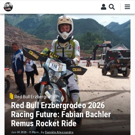
Skip
to
main
content
Red Bull Erzbergrodeo
Red Bull Erzbergrodeo 2026
Racing Future: Fabian Bachler
Remus Rocket Ride
Jun 04 2026 - 2:29pm
,
by
Daniele Alessandro